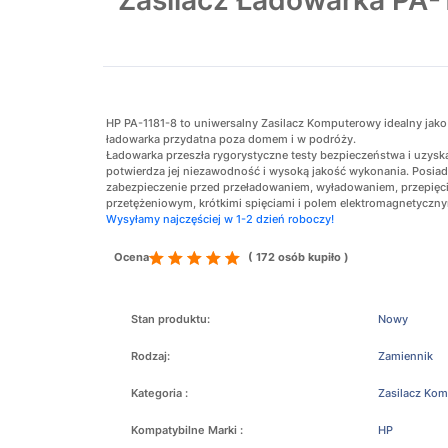
Zasilacz Ładowarka PA-
HP PA-1181-8 to uniwersalny Zasilacz Komputerowy idealny jak
ładowarka przydatna poza domem i w podróży.
Ładowarka przeszła rygorystyczne testy bezpieczeństwa i uzyskał
potwierdza jej niezawodność i wysoką jakość wykonania. Posiada
zabezpieczenie przed przeładowaniem, wyładowaniem, przepięc
przetężeniowym, krótkimi spięciami i polem elektromagnetyczn
Wysyłamy najczęściej w 1-2 dzień roboczy!
Ocena
( 172 osób kupiło )
Stan produktu:
Nowy
Rodzaj:
Zamiennik
Kategoria :
Zasilacz Ko
Kompatybilne Marki :
HP