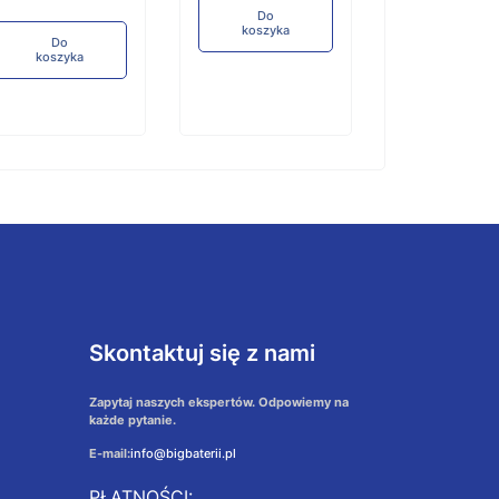
Do
koszyka
Do
Do
koszyka
koszyka
Skontaktuj się z nami
Zapytaj naszych ekspertów. Odpowiemy na
każde pytanie.
E-mail:
info@bigbaterii.pl
PŁATNOŚCI: