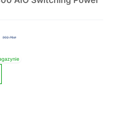
300 AIO Switching Power
302.76zł
agazynie