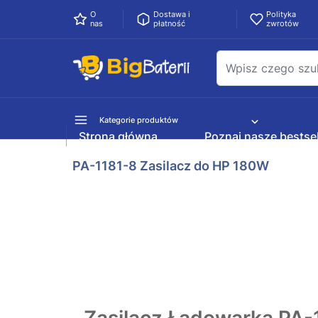
O
Dostawa i
Polityka
nas
płatność
zwrotów
Kategorie produktów
Strona główna
Poznaj nasze bestsel
PA-1181-8 Zasilacz do HP 180W