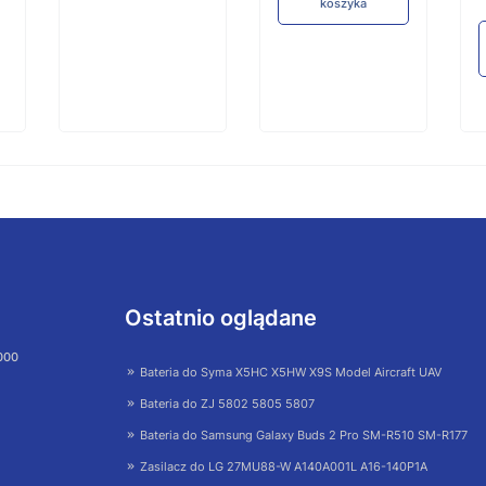
koszyka
Ostatnio oglądane
 000
Bateria do Syma X5HC X5HW X9S Model Aircraft UAV
Bateria do ZJ 5802 5805 5807
Bateria do Samsung Galaxy Buds 2 Pro SM-R510 SM-R177
Zasilacz do LG 27MU88-W A140A001L A16-140P1A