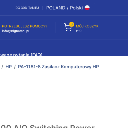
POLAND / Polski
DO 30% TANIEJ
0
POTRZEBUJESZ POMOCY?
MÓJ KOSZYK
info@bigbaterii.pl
zł 0
awane pytania (FAQ)
HP
PA-1181-8 Zasilacz Komputerowy HP