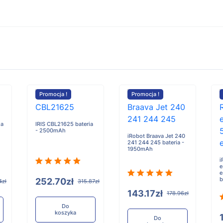
Promocja !
Promocja !
ia
IRIS CBL21625 bateria
- 2500mAh
iRobot Braava Jet 240
241 244 245 bateria -
1950mAh
i
e
e
b
252.70zł
4zł
315.87zł
143.17zł
178.96zł
Do
koszyka
Do