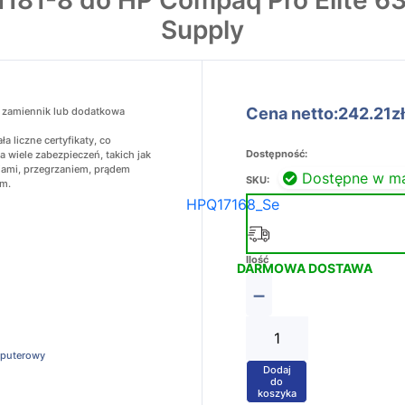
1181-8 do HP Compaq Pro Elite 6
Supply
Cena netto:242.21zł
o zamiennik lub dodatkowa
a liczne certyfikaty, co
Dostępność:
 wiele zabezpieczeń, takich jak
iami, przegrzaniem, prądem
Dostępne w m
SKU:
ym.
HPQ17168_Se
Ilość
DARMOWA DOSTAWA
−
mputerowy
Dodaj
+
do
koszyka