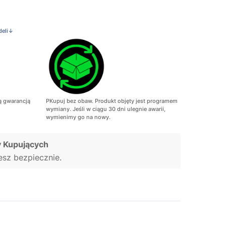
deli↓
ą gwarancją
PKupuj bez obaw. Produkt objęty jest programem
wymiany. Jeśli w ciągu 30 dni ulegnie awarii,
wymienimy go na nowy.
 Kupujących
jesz bezpiecznie.