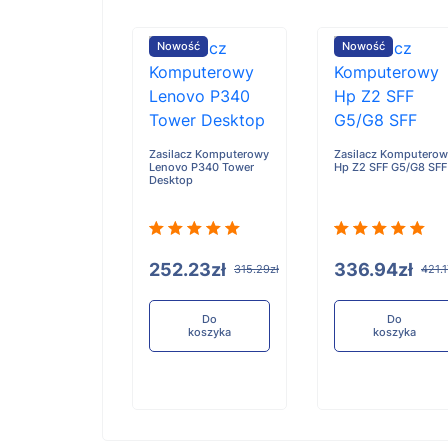
ość
Nowość
Nowość
cz Komputerowy
Zasilacz Komputerowy
Zasilacz Komputerow
 G5 Tower
Lenovo P340 Tower
Hp Z2 SFF G5/G8 SFF
Desktop
.13zł
252.23zł
336.94zł
500.16zł
315.29zł
421.1
Do
Do
Do
koszyka
koszyka
koszyka