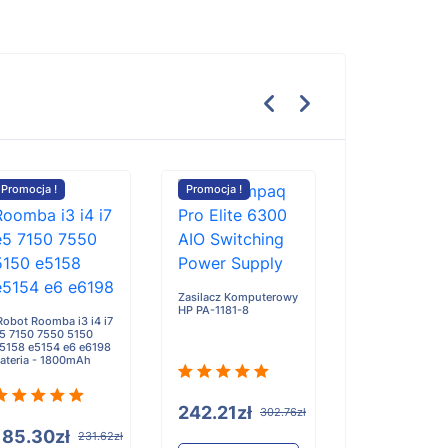
Promocja !
Promocja !
Promocja !
Zasilacz Komputerowy
HP PA-1181-8
Robot Roomba i3 i4 i7
Zebra RS51 RS5
5 7150 7550 5150
Single Finger
5158 e5154 e6 e6198
Bluetooth Ring
ateria - 1800mAh
Scanner bateria 
735mAh
242.21zł
302.76zł
185.30zł
138.96zł
231.62zł