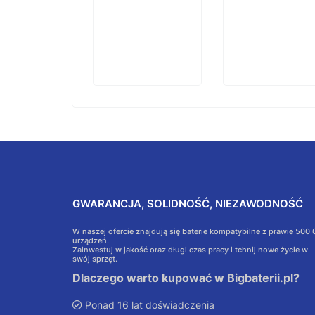
Do
koszyka
GWARANCJA, SOLIDNOŚĆ, NIEZAWODNOŚĆ
W naszej ofercie znajdują się baterie kompatybilne z prawie 500
urządzeń.
Zainwestuj w jakość oraz długi czas pracy i tchnij nowe życie w
swój sprzęt.
Dlaczego warto kupować w Bigbaterii.pl?
Ponad 16 lat doświadczenia