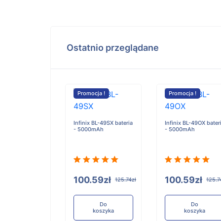
Ostatnio przeglądane
cja !
Promocja !
Promocja !
Infinix BL-49SX bateria
Infinix BL-49OX bater
- 5000mAh
- 5000mAh
RS51 RS5100
 Finger
oth Ring
r bateria -
100.59zł
100.59zł
125.74zł
125.7
Ah
Do
Do
koszyka
koszyka
.96zł
173.70zł