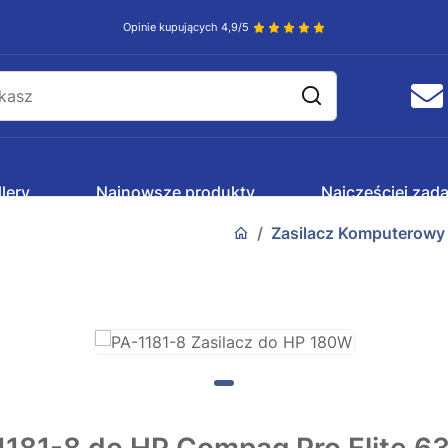
Opinie kupujących 4,9/5
lery
Najnowsze produkty
Najczęściej zad
Zasilacz Komputerowy