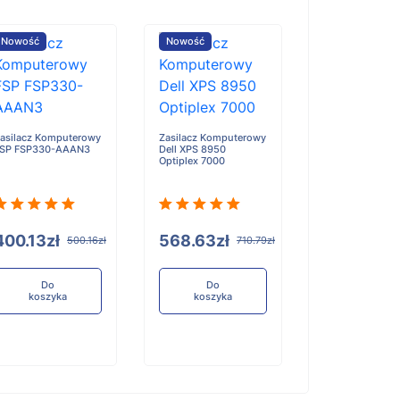
Nowość
Nowość
Nowość
Zasilacz Kompu
HP 8300E AIO
asilacz Komputerowy
Zasilacz Komputerowy
SP FSP330-AAAN3
Dell XPS 8950
Optiplex 7000
252.70zł
400.13zł
568.63zł
500.16zł
710.79zł
Do
koszyka
Do
Do
koszyka
koszyka