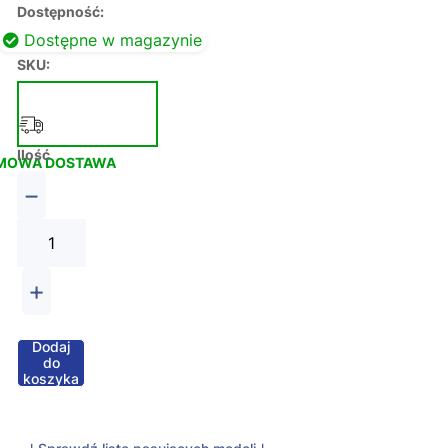
Dostępność:
Dostępne w magazynie
SKU:
Ilość
MOWA DOSTAWA
−
+
Dodaj
do
koszyka