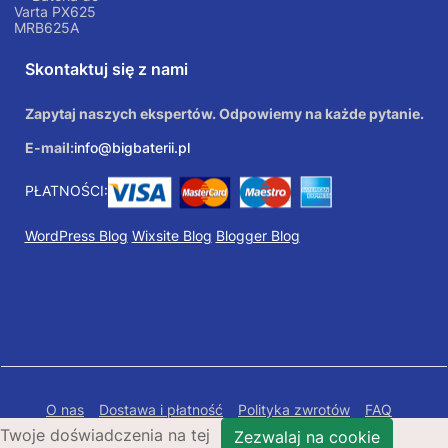
Varta PX625
MRB625A
Skontaktuj się z nami
Zapytaj naszych ekspertów. Odpowiemy na każde pytanie.
E-mail:
info@bigbaterii.pl
PŁATNOŚCI:
WordPress Blog
Wixsite Blog
Blogger Blog
O nas
Dostawa i płatność
Polityka zwrotów
FAQ
Twoje doświadczenia na tej
Polityka prywatności
Mapa Strony
Zezwalaj na cookie