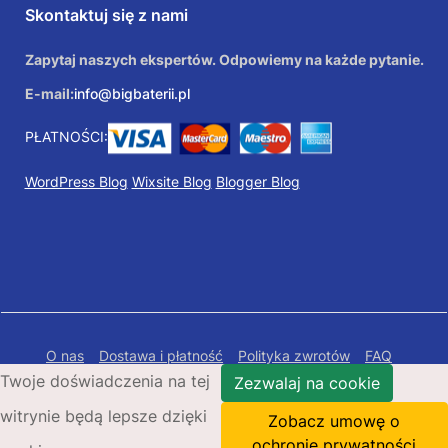
Skontaktuj się z nami
Zapytaj naszych ekspertów. Odpowiemy na każde pytanie.
E-mail:
info@bigbaterii.pl
PŁATNOŚCI:
WordPress Blog
Wixsite Blog
Blogger Blog
O nas
Dostawa i płatność
Polityka zwrotów
FAQ
Twoje doświadczenia na tej
Polityka prywatności
Mapa Strony
Zezwalaj na cookie
witrynie będą lepsze dzięki
Copyright © 2026 Bigbaterii.pl. Wszelkie prawa
Zobacz umowę o
zastrzeżone.
ochronie prywatności