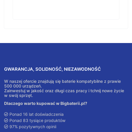
GWARANCJA, SOLIDNOŚĆ, NIEZAWODNOŚĆ
W naszej ofercie znajdują się baterie kompatybilne z prawie
500 000 urządzeń.
Zainwestuj w jakość oraz długi czas pracy i tchnij nowe życie
w swój sprzęt.
Dlaczego warto kupować w Bigbaterii.pl?
Ponad 16 lat doświadczenia
Ponad 83 tysiące produktów
97% pozytywnych opinii