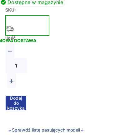
Dostępne w magazynie
SKU:
Ilość
MOWA DOSTAWA
−
+
Dodaj
do
koszyka
↓Sprawdź listę pasujących modeli↓