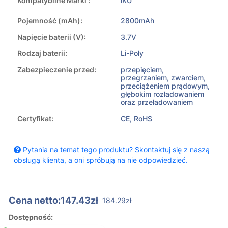
Kompatybilne Marki :
iKU
Pojemność (mAh):
2800mAh
Napięcie baterii (V):
3.7V
Rodzaj baterii:
Li-Poly
Zabezpieczenie przed:
przepięciem,
przegrzaniem, zwarciem,
przeciążeniem prądowym,
głębokim rozładowaniem
oraz przeładowaniem
Certyfikat:
CE, RoHS
Pytania na temat tego produktu? Skontaktuj się z naszą
obsługą klienta, a oni spróbują na nie odpowiedzieć.
Cena netto:147.43zł
184.29zł
Dostępność: