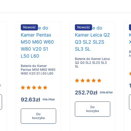
Nowość
Nowość
B
I
Baterie do Kamer Leica
Q2 Q3 SL2 SL2S SL3
Baterie do Kamer
SL
Pentax M50 M60 W60
W80 V20 S1 L50 L60
ł
252.70zł
315.87zł
92.63zł
115.79zł
Do
koszyka
Do
koszyka