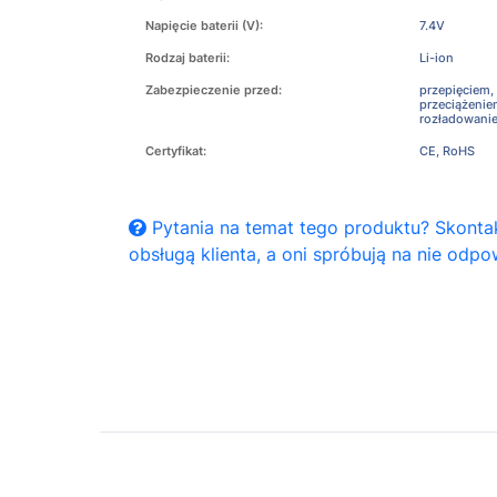
Napięcie baterii (V):
7.4V
Rodzaj baterii:
Li-ion
Zabezpieczenie przed:
przepięciem,
przeciążeni
rozładowani
Certyfikat:
CE, RoHS
Pytania na temat tego produktu? Skontak
obsługą klienta, a oni spróbują na nie odpo