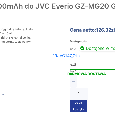
000mAh do JVC Everio GZ-MG2
Cena netto:126.32zł
ginalną baterią. 1 lata
Klientów!
iej przystępnej cenie.
Dostępność:
akumulatorka w dowolnym
Dostępne w m
SKU:
19JVC147_Oth
Ilość
DARMOWA DOSTAWA
−
amer
Dodaj
+
do
koszyka