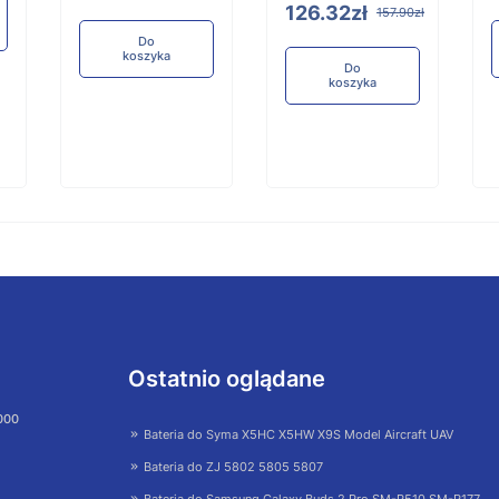
126.32zł
157.90zł
Do
koszyka
Do
koszyka
Ostatnio oglądane
 000
Bateria do Syma X5HC X5HW X9S Model Aircraft UAV
Bateria do ZJ 5802 5805 5807
Bateria do Samsung Galaxy Buds 2 Pro SM-R510 SM-R177