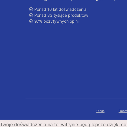
Ponad 16 lat doświadczenia
Ponad 83 tysiące produktów
97% pozytywnych opinii
O nas
Dosta
Twoje doświadczenia na tej witrynie będą lepsze dzięki co