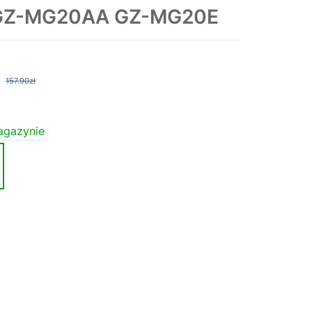
0 GZ-MG20AA GZ-MG20E
157.90zł
agazynie