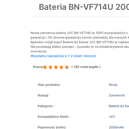
Bateria BN-VF714U 2
Nowa zamienna bateria JVC BN-VF714U w 100% kompatybilna z ory
gwarancji i 30-dniowa gwarancja zwrotu pieniedzy dla naszych 
Będziesz mógł kupić Baterie do Kamer JVC BN-VF714U w najbardz
Nie posiadają efektu pamięci - pozwala to na doładowywanie 
momencie.
Wysyłamy najczęściej w 1-2 dzień roboczy!
Ocena
( 120 osób kupiło )
Stan produktu:
Nowy
Rodzaj:
Zamiennik
Kategoria :
Baterie do K
Kompatybilne Marki :
JVC
Pojemność (mAh):
2000mAh