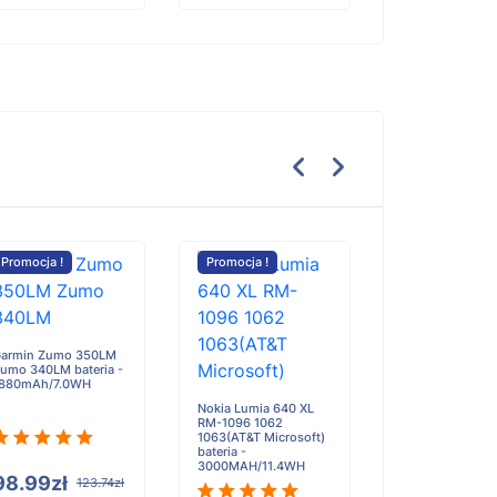
Promocja !
Promocja !
Promocja !
Ego POWER+
BA4200T bateri
armin Zumo 350LM
7.5Ah
umo 340LM bateria -
880mAh/7.0WH
Nokia Lumia 640 XL
RM-1096 1062
1063(AT&T Microsoft)
bateria -
1137.30zł
3000MAH/11.4WH
98.99zł
123.74zł