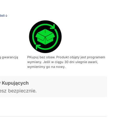
deli↓
ą gwarancją
PKupuj bez obaw. Produkt objęty jest programem
wymiany. Jeśli w ciągu 30 dni ulegnie awarii,
wymienimy go na nowy.
 Kupujących
jesz bezpiecznie.