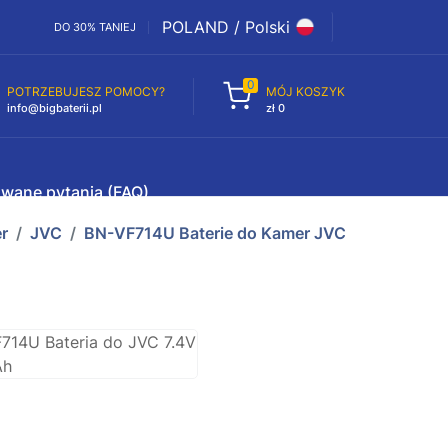
POLAND / Polski
DO 30% TANIEJ
0
POTRZEBUJESZ POMOCY?
MÓJ KOSZYK
info@bigbaterii.pl
zł 0
awane pytania (FAQ)
r
JVC
BN-VF714U Baterie do Kamer JVC