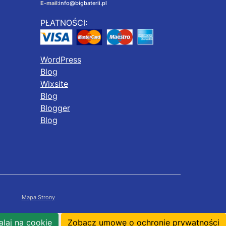
E-mail:
info@bigbaterii.pl
PŁATNOŚCI:
WordPress
Blog
Wixsite
Blog
Blogger
Blog
Mapa Strony
laj na cookie
Zobacz umowę o ochronie prywatności