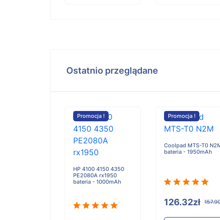
Ostatnio przeglądane
cja !
Promocja !
Promocja !
OWER+
Coolpad MTS-T0 N2
T bateria -
bateria - 1950mAh
HP 4100 4150 4350
PE2080A rx1950
bateria - 1000mAh
7.30zł
126.32zł
1421.62zł
157.9