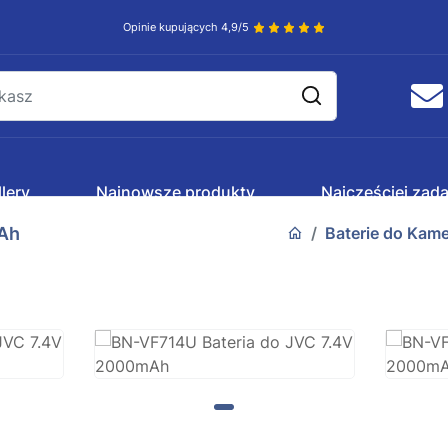
Opinie kupujących 4,9/5
lery
Najnowsze produkty
Najczęściej zad
mAh
Baterie do Kame