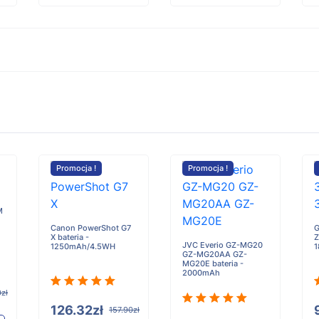
Promocja !
Promocja !
M
Canon PowerShot G7
G
X bateria -
Z
JVC Everio GZ-MG20
1250mAh/4.5WH
1
GZ-MG20AA GZ-
MG20E bateria -
2000mAh
0zł
126.32zł
157.90zł