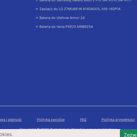
Zasilacz do LG 27MU88-W A140A001L A16-140P1A
Bateria do Ulefone Armor 24
Bateria do Varta PX625 MRB625A
wa i płatność
Polityka zwrotów
FAQ
Polityka prywatności
Copyright © 2026 Bigbaterii.pl. Wszelkie prawa zastrzeżone.
okies.
Zezwa