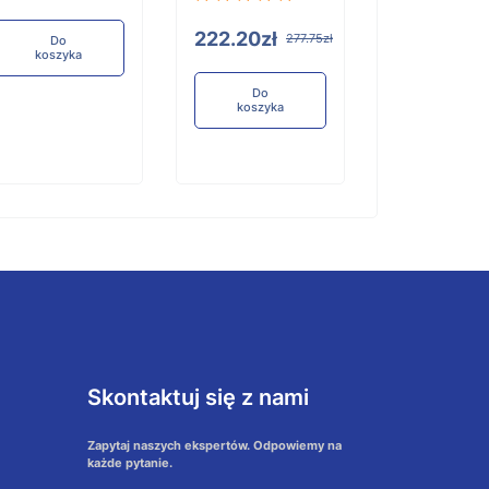
Do
koszyka
222.20zł
277.75zł
Do
koszyka
Do
koszyka
Skontaktuj się z nami
Zapytaj naszych ekspertów. Odpowiemy na
każde pytanie.