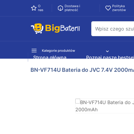
O
Dostawa i
Polityka
nas
płatność
zwrotów
Kategorie produktów
Strona główna
Poznaj nasze bestsel
BN-VF714U Bateria do JVC 7.4V 2000