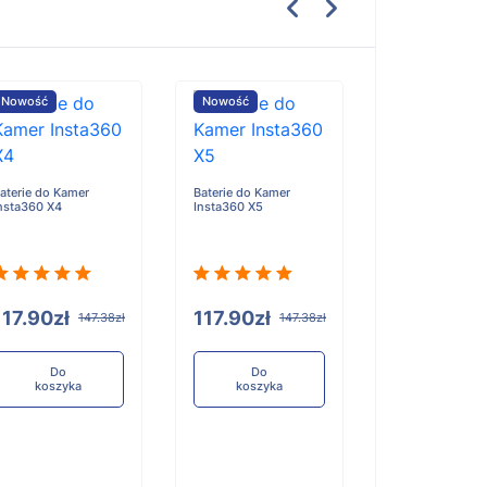
Nowość
Nowość
Nowość
aterie do Kamer
Baterie do Kamer
Baterie do Kame
nsta360 X4
Insta360 X5
Yongnuo YN860
117.90zł
117.90zł
117.90zł
147.38zł
147.38zł
1
Do
Do
Do
koszyka
koszyka
koszyka