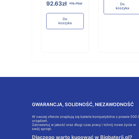
92.63zł
115.79zł
Do
Do
koszyka
koszyka
Do
koszyka
GWARANCJA, SOLIDNOŚĆ, NIEZAWODNOŚĆ
W naszej ofercie znajdują się baterie kompatybilne z prawie 500
urządzeń.
Zainwestuj w jakość oraz długi czas pracy i tchnij nowe życie w
swój sprzęt.
Dlaczego warto kupować w Bigbaterii.pl?