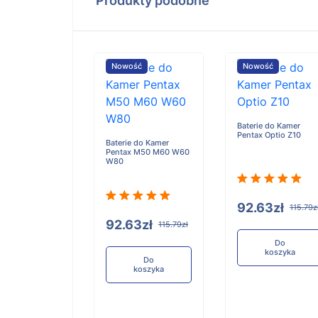
Produkty podobne
ość
Nowość
Nowość
Baterie do Kamer
Pentax Optio Z10
e do Kamer
Baterie do Kamer
us FE280 U1040
Pentax M50 M60 W60
60 1050
W80
92.63zł
115.79z
.48zł
92.63zł
136.85zł
115.79zł
Do
koszyka
Do
Do
koszyka
koszyka