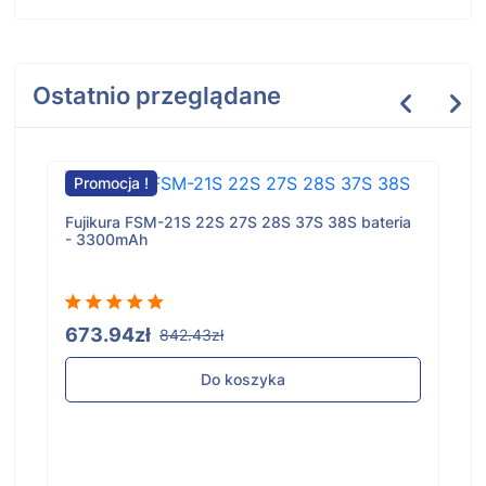
Ostatnio przeglądane
Promocja !
Fujikura FSM-21S 22S 27S 28S 37S 38S bateria
- 3300mAh
673.94zł
842.43zł
Do koszyka