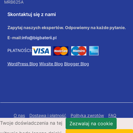
MRB625A
Skontaktuj się z nami
Zapytaj naszych ekspertów. Odpowiemy na każde pytanie.
E-mail:
info@bigbaterii.pl
PŁATNOŚCI:
WordPress Blog
Wixsite Blog
Blogger Blog
O nas
Dostawa i płatność
Polityka zwrotów
FAQ
Twoje doświadczenia na tej
Polityka prywatności
Mapa Strony
Zezwalaj na cookie
Copyright © 2026 Bigbaterii.pl. Wszelkie prawa