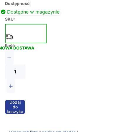
Dostępność:
Dostępne w magazynie
SKU:
Ilość
MOWA DOSTAWA
−
+
Dodaj
do
koszyka