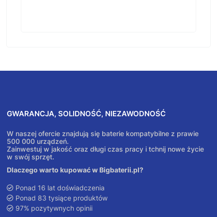
GWARANCJA, SOLIDNOŚĆ, NIEZAWODNOŚĆ
W naszej ofercie znajdują się baterie kompatybilne z prawie
500 000 urządzeń.
Zainwestuj w jakość oraz długi czas pracy i tchnij nowe życie
w swój sprzęt.
Dlaczego warto kupować w Bigbaterii.pl?
Ponad 16 lat doświadczenia
Ponad 83 tysiące produktów
97% pozytywnych opinii