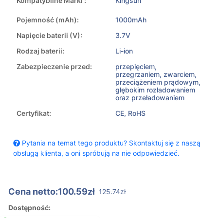
Kompatybilne Marki :
Kingsun
Pojemność (mAh):
1000mAh
Napięcie baterii (V):
3.7V
Rodzaj baterii:
Li-ion
Zabezpieczenie przed:
przepięciem,
przegrzaniem, zwarciem,
przeciążeniem prądowym,
głębokim rozładowaniem
oraz przeładowaniem
Certyfikat:
CE, RoHS
Pytania na temat tego produktu? Skontaktuj się z naszą
obsługą klienta, a oni spróbują na nie odpowiedzieć.
Cena netto:100.59zł
125.74zł
Dostępność: