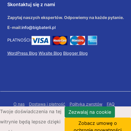
Skontaktuj się z nami
Zapytaj naszych ekspertów. Odpowiemy na każde pytanie.
E-mail:
info@bigbaterii.pl
PŁATNOŚCI:
WordPress Blog
Wixsite Blog
Blogger Blog
O nas
Dostawa i płatność
Polityka zwrotów
FAQ
Twoje doświadczenia na tej
Polityka prywatności
Mapa Strony
Zezwalaj na cookie
witrynie będą lepsze dzięki
Copyright © 2026 Bigbaterii.pl. Wszelkie prawa
Zobacz umowę o
zastrzeżone.
ochronie prywatności