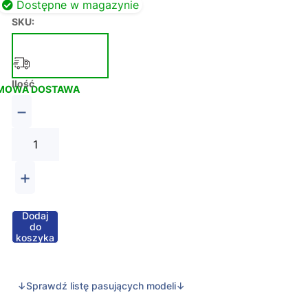
Dostępne w magazynie
SKU:
Ilość
MOWA DOSTAWA
−
+
Dodaj
do
koszyka
↓Sprawdź listę pasujących modeli↓