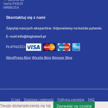
Varta PX625
MRB625A
Skontaktuj się z nami
Zapytaj naszych ekspertów. Odpowiemy na każde pytanie.
E-mail:
info@bigbaterii.pl
PŁATNOŚCI:
WordPress Blog
Wixsite Blog
Blogger Blog
O nas
Dostawa i płatność
Polityka zwrotów
FAQ
Twoje doświadczenia na tej
Polityka prywatności
Mapa Strony
Zezwalaj na cookie