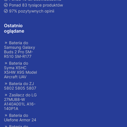
Ponad 83 tysiące produktów
97% pozytywnych opinii
Ostatnio
oglądane
Bateria do
Samsung Galaxy
Buds 2 Pro SM-
R510 SM-R177
Bateria do
Syma X5HC
X5HW X9S Model
Aircraft UAV
Bateria do ZJ
5802 5805 5807
Zasilacz do LG
27MU88-W
A140A001L A16-
140P1A
Bateria do
Ulefone Armor 24
Bateria do