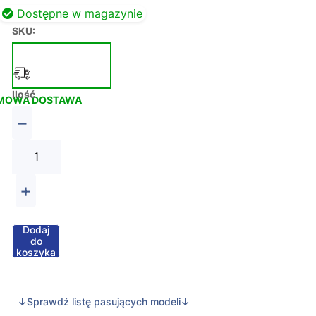
Dostępne w magazynie
SKU:
Ilość
MOWA DOSTAWA
−
+
Dodaj
do
koszyka
↓Sprawdź listę pasujących modeli↓