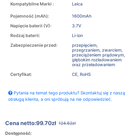
Kompatybilne Marki :
Leica
Pojemność (mAh):
1600mAh
Napięcie baterii (V):
3.7V
Rodzaj baterii:
Li-ion
Zabezpieczenie przed:
przepięciem,
przegrzaniem, zwarciem,
przeciążeniem prądowym,
głębokim rozładowaniem
oraz przeładowaniem
Certyfikat:
CE, RoHS
Pytania na temat tego produktu? Skontaktuj się z naszą
obsługą klienta, a oni spróbują na nie odpowiedzieć.
Cena netto:99.70zł
124.62zł
Dostępność: