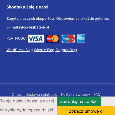
Skontaktuj się z nami
Zapytaj naszych ekspertów. Odpowiemy na każde pytanie.
E-mail:
info@bigbaterii.pl
PŁATNOŚCI:
WordPress Blog
Wixsite Blog
Blogger Blog
O nas
Dostawa i płatność
Polityka zwrotów
FAQ
Twoje doświadczenia na tej
Polityka prywatności
Mapa Strony
Zezwalaj na cookie
witrynie będą lepsze dzięki
Copyright © 2026 Bigbaterii.pl. Wszelkie prawa
Zobacz umowę o
zastrzeżone.