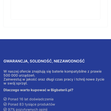
GWARANCJA, SOLIDNOŚĆ, NIEZAWODNOŚĆ
W naszej ofercie znajdują się baterie kompatybilne z prawie
500 000 urządzeń.
Zainwestuj w jakość oraz długi czas pracy i tchnij nowe życie
w swój sprzęt.
Dlaczego warto kupować w Bigbaterii.pl?
Ponad 16 lat doświadczenia
Ponad 83 tysiące produktów
97% pozytywnych opinii