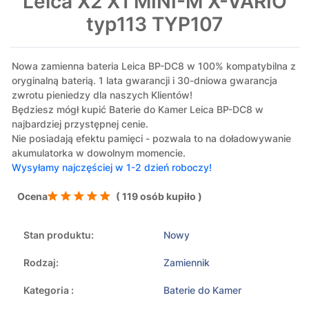
Leica X2 X1 MINI-M X-VARIO
typ113 TYP107
Nowa zamienna bateria Leica BP-DC8 w 100% kompatybilna z
oryginalną baterią. 1 lata gwarancji i 30-dniowa gwarancja
zwrotu pieniedzy dla naszych Klientów!
Będziesz mógł kupić Baterie do Kamer Leica BP-DC8 w
najbardziej przystępnej cenie.
Nie posiadają efektu pamięci - pozwala to na doładowywanie
akumulatorka w dowolnym momencie.
Wysyłamy najczęściej w 1-2 dzień roboczy!
Ocena
( 119 osób kupiło )
Stan produktu:
Nowy
Rodzaj:
Zamiennik
Kategoria :
Baterie do Kamer