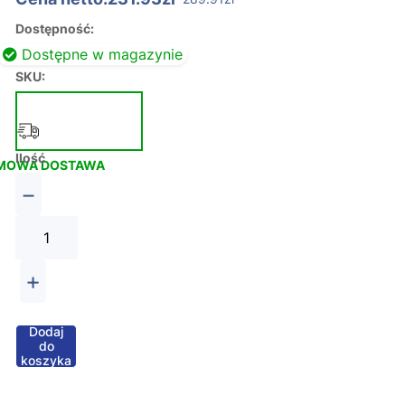
Dostępność:
Dostępne w magazynie
SKU:
Ilość
MOWA DOSTAWA
−
+
Dodaj
do
koszyka