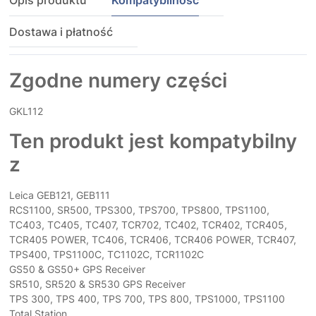
Opis produktu
Kompatybilność
Dostawa i płatność
Zgodne numery części
GKL112
Ten produkt jest kompatybilny
z
Leica GEB121, GEB111
RCS1100, SR500, TPS300, TPS700, TPS800, TPS1100,
TC403, TC405, TC407, TCR702, TC402, TCR402, TCR405,
TCR405 POWER, TC406, TCR406, TCR406 POWER, TCR407,
TPS400, TPS1100C, TC1102C, TCR1102C
GS50 & GS50+ GPS Receiver
SR510, SR520 & SR530 GPS Receiver
TPS 300, TPS 400, TPS 700, TPS 800, TPS1000, TPS1100
Total Station