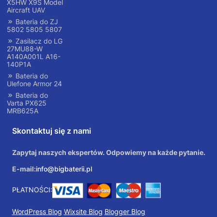
X5HW X9S Model
Aircraft UAV
Bateria do ZJ
5802 5805 5807
Zasilacz do LG
27MU88-W
A140A001L A16-
140P1A
Bateria do
Ulefone Armor 24
Bateria do
Varta PX625
MRB625A
Skontaktuj się z nami
Zapytaj naszych ekspertów. Odpowiemy na każde pytanie.
E-mail:
info@bigbaterii.pl
PŁATNOŚCI:
WordPress Blog
Wixsite Blog
Blogger Blog