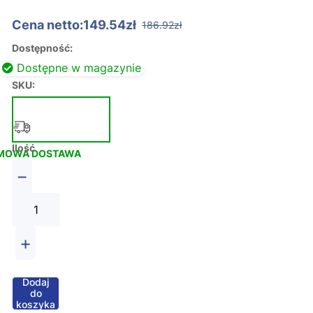
Cena netto:149.54zł
186.92zł
Dostępność:
Dostępne w magazynie
SKU:
Ilość
MOWA DOSTAWA
−
+
Dodaj
do
koszyka