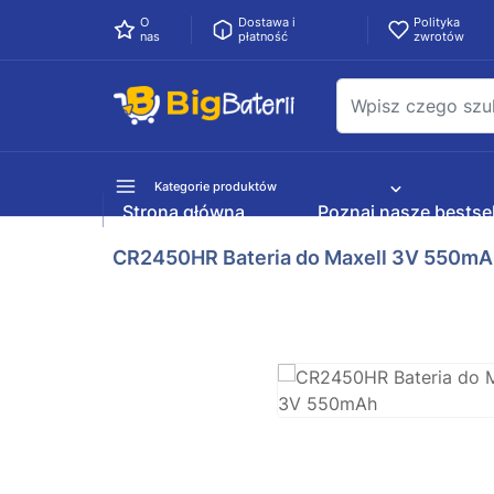
O
Dostawa i
Polityka
nas
płatność
zwrotów
Kategorie produktów
Strona główna
Poznaj nasze bestsel
CR2450HR Bateria do Maxell 3V 550m