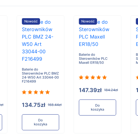
Nowość
Nowość
Baterie do
B
Sterowników PLC
S
Maxell ER18/50
M
Baterie do
Sterowników PLC BMZ
24-W50 Art 33044-00
F216499
147.39zł
184.24zł
134.75zł
0zł
168.44zł
Do
koszyka
Do
koszyka