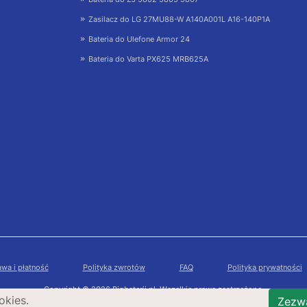
Zasilacz do LG 27MU88-W A140A001L A16-140P1A
Bateria do Ulefone Armor 24
Bateria do Varta PX625 MRB625A
wa i płatność
Polityka zwrotów
FAQ
Polityka prywatności
Copyright © 2026 Bigbaterii.pl. Wszelkie prawa zastrzeżone.
okies.
Zezwa