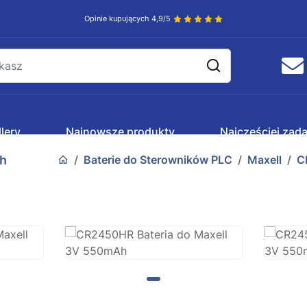
Opinie kupujących 4,9/5
lery
Najnowsze produkty
Najczęściej zad
Ah
Baterie do Sterowników PLC
Maxell
C