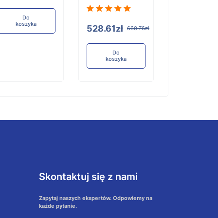
koszyka
Do
koszyka
528.61zł
660.76zł
Do
koszyka
Skontaktuj się z nami
Zapytaj naszych ekspertów. Odpowiemy na
każde pytanie.