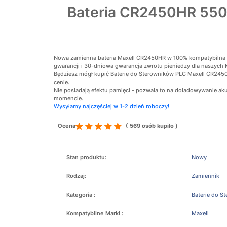
Bateria CR2450HR 550m
Nowa zamienna bateria Maxell CR2450HR w 100% kompatybilna z o
gwarancji i 30-dniowa gwarancja zwrotu pieniedzy dla naszych 
Będziesz mógł kupić Baterie do Sterowników PLC Maxell CR2450
cenie.
Nie posiadają efektu pamięci - pozwala to na doładowywanie 
momencie.
Wysyłamy najczęściej w 1-2 dzień roboczy!
Ocena
( 569 osób kupiło )
Stan produktu:
Nowy
Rodzaj:
Zamiennik
Kategoria :
Baterie do S
Kompatybilne Marki :
Maxell