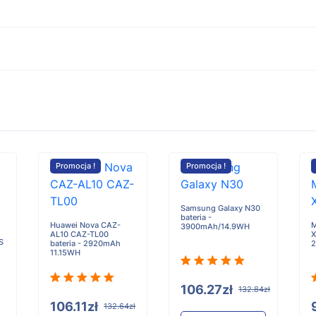
Promocja !
Promocja !
Samsung Galaxy N30
bateria -
Huawei Nova CAZ-
M
3900mAh/14.9WH
AL10 CAZ-TL00
X
S
bateria - 2920mAh
2
11.15WH
106.27zł
132.84zł
106.11zł
132.64zł