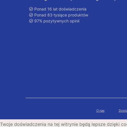
Ponad 16 lat doświadczenia
Ponad 83 tysiące produktów
97% pozytywnych opinii
O nas
Dosta
Twoje doświadczenia na tej witrynie będą lepsze dzięki co