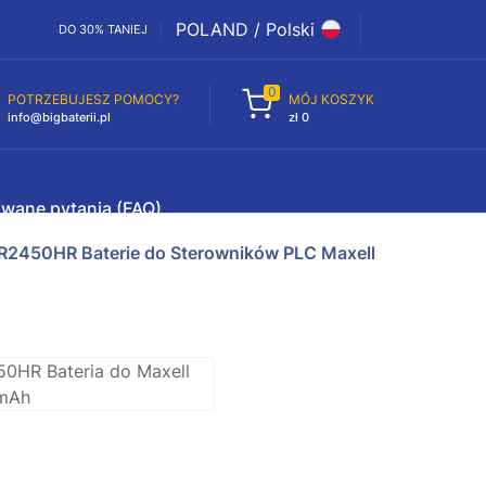
POLAND / Polski
DO 30% TANIEJ
0
POTRZEBUJESZ POMOCY?
MÓJ KOSZYK
info@bigbaterii.pl
zł 0
awane pytania (FAQ)
R2450HR Baterie do Sterowników PLC Maxell