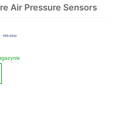
e Air Pressure Sensors
ł
155.32zł
agazynie