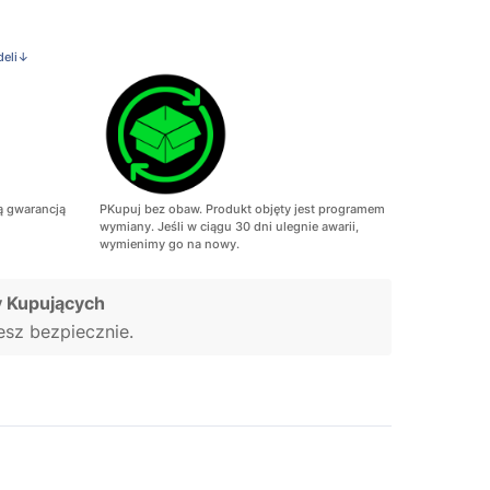
deli↓
ą gwarancją
PKupuj bez obaw. Produkt objęty jest programem
wymiany. Jeśli w ciągu 30 dni ulegnie awarii,
wymienimy go na nowy.
 Kupujących
jesz bezpiecznie.