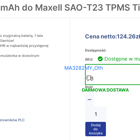
Ah do Maxell SAO-T23 TPMS Tir
Cena netto:124.26z
ryginalną baterią. 1 lata
Klientów!
HR w najbardziej przystępnej
Dostępność:
akumulatorka w dowolnym
Dostępne w m
SKU:
MA3282MY_Oth
Ilość
DARMOWA DOSTAWA
−
terowników PLC
Dodaj
+
do
koszyka