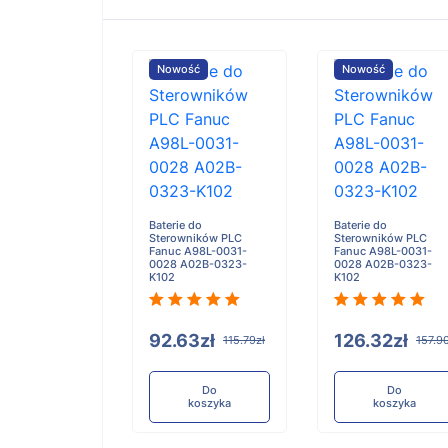
ość
Nowość
Nowość
e do
Baterie do
Baterie do
wników PLC FDK
Sterowników PLC
Sterowników PLC
ctronics
Fanuc A98L-0031-
Fanuc A98L-0031-
379801 PACK
0028 A02B-0323-
0028 A02B-0323-
K102
K102
.32zł
92.63zł
126.32zł
157.90zł
115.79zł
157.9
Do
Do
Do
koszyka
koszyka
koszyka