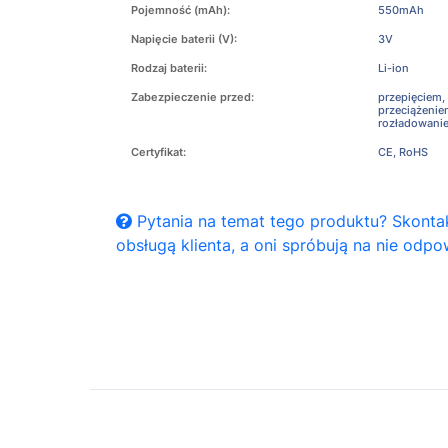
Pojemność (mAh):
550mAh
Napięcie baterii (V):
3V
Rodzaj baterii:
Li-ion
Zabezpieczenie przed:
przepięciem,
przeciążeni
rozładowani
Certyfikat:
CE, RoHS
Pytania na temat tego produktu? Skontak
obsługą klienta, a oni spróbują na nie odpo