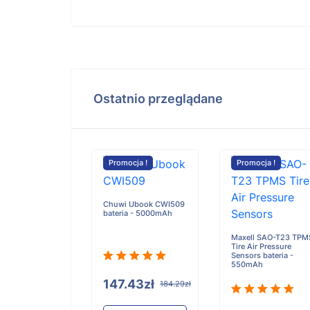
Ostatnio przeglądane
cja !
Promocja !
Promocja !
50,50P bateria -
mAh
Chuwi Ubook CWI509
bateria - 5000mAh
Maxell SAO-T23 TPM
Tire Air Pressure
Sensors bateria -
550mAh
.59zł
125.74zł
147.43zł
184.29zł
Do