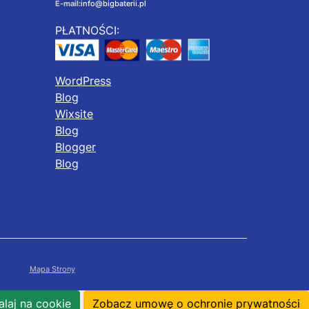
E-mail:
info@bigbaterii.pl
PŁATNOŚCI:
WordPress
Blog
Wixsite
Blog
Blogger
Blog
Mapa Strony
laj na cookie
Zobacz umowę o ochronie prywatności