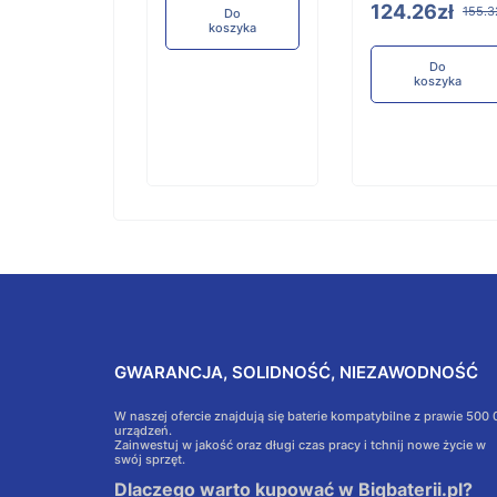
koszyka
124.26zł
155.3
Do
koszyka
Do
koszyka
GWARANCJA, SOLIDNOŚĆ, NIEZAWODNOŚĆ
W naszej ofercie znajdują się baterie kompatybilne z prawie 500
urządzeń.
Zainwestuj w jakość oraz długi czas pracy i tchnij nowe życie w
swój sprzęt.
Dlaczego warto kupować w Bigbaterii.pl?