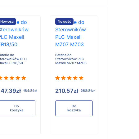
Nowość
Nowość
Nowość
aterie do
Baterie do
terowników PLC
Sterowników PLC
axell ER18/50
Maxell MZ07 MZ03
Baterie do
Sterowników P
Kawasaki Robot
Yaskawa ABB N
147.39zł
210.57zł
184.24zł
263.21zł
Servo ER18505
Do
Do
koszyka
koszyka
210.57zł
Do
koszyka