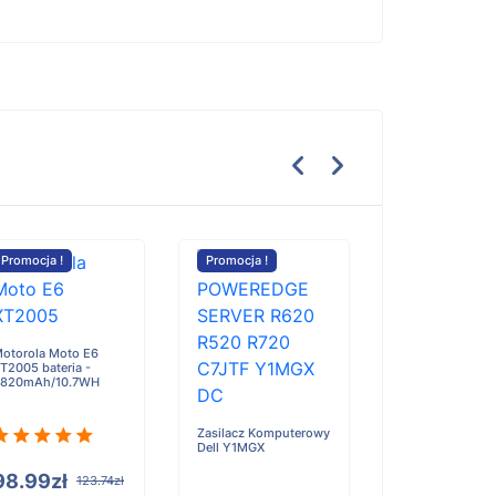
Promocja !
Promocja !
Promocja !
iData 50,50P bat
3800mAh
otorola Moto E6
T2005 bateria -
820mAh/10.7WH
100.59zł
Zasilacz Komputerowy
Dell Y1MGX
98.99zł
123.74zł
Do