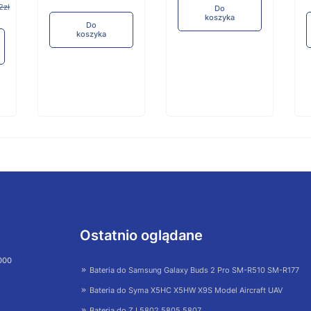
2zł
Do
koszyka
Do
koszyka
Ostatnio oglądane
 000
Bateria do Samsung Galaxy Buds 2 Pro SM-R510 SM-R177
Bateria do Syma X5HC X5HW X9S Model Aircraft UAV
Bateria do ZJ 5802 5805 5807