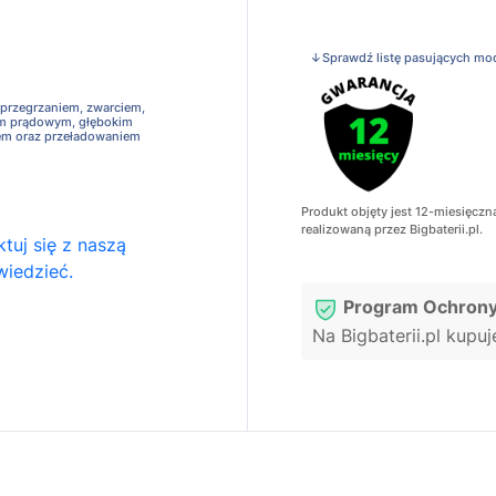
↓Sprawdź listę pasujących mo
 przegrzaniem, zwarciem,
em prądowym, głębokim
em oraz przeładowaniem
Produkt objęty jest 12-miesięczn
realizowaną przez Bigbaterii.pl.
tuj się z naszą
wiedzieć.
Program Ochrony
Na Bigbaterii.pl kupu