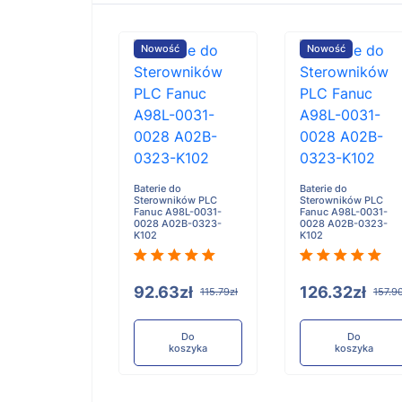
ość
Nowość
Nowość
e do
Baterie do
Baterie do
wników PLC FDK
Sterowników PLC
Sterowników PLC
ctronics
Fanuc A98L-0031-
Fanuc A98L-0031-
379801 PACK
0028 A02B-0323-
0028 A02B-0323-
K102
K102
.32zł
92.63zł
126.32zł
157.90zł
115.79zł
157.9
Do
Do
Do
koszyka
koszyka
koszyka