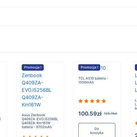
Promocja !
Promocja !
TCL A510 bateria -
1500mAh
L
L
b
100.59zł
125.74zł
Asus Zenbook
l
Q409ZA-EVO.I5256BL
Q409ZA-Km161W
bateria - 9702mAh
Do
koszyka