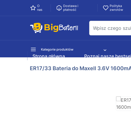
O
Dostawa i
Polityka
nas
płatność
zwrotów
Kategorie produktów
Strona główna
Poznaj nasze bestsel
ER17/33 Bateria do Maxell 3.6V 1600m