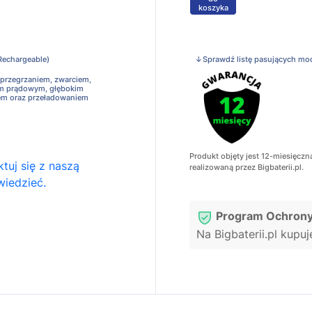
koszyka
Rechargeable)
↓Sprawdź listę pasujących mo
 przegrzaniem, zwarciem,
em prądowym, głębokim
em oraz przeładowaniem
Produkt objęty jest 12-miesięczn
tuj się z naszą
realizowaną przez Bigbaterii.pl.
wiedzieć.
Program Ochrony
Na Bigbaterii.pl kupu