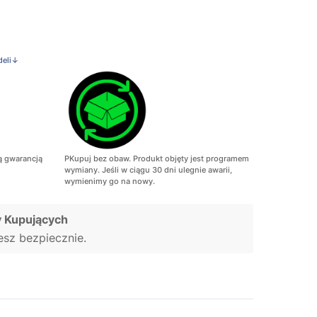
deli↓
ą gwarancją
PKupuj bez obaw. Produkt objęty jest programem
wymiany. Jeśli w ciągu 30 dni ulegnie awarii,
wymienimy go na nowy.
 Kupujących
jesz bezpiecznie.