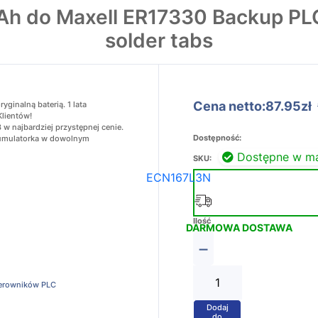
h do Maxell ER17330 Backup PLC 
solder tabs
Cena netto:87.95zł
ginalną baterią. 1 lata
Klientów!
w najbardziej przystępnej cenie.
Dostępność:
akumulatorka w dowolnym
Dostępne w m
SKU:
ECN167L3N
Ilość
DARMOWA DOSTAWA
−
terowników PLC
Dodaj
+
do