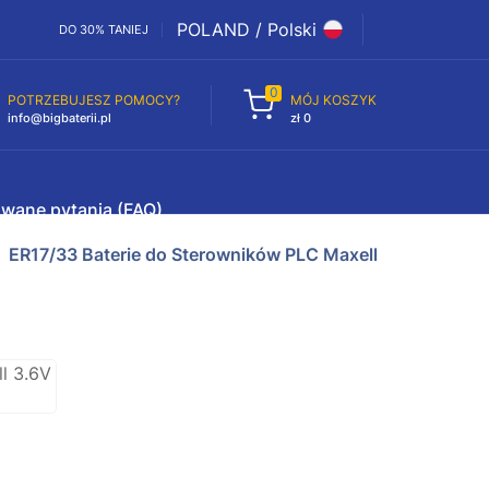
POLAND / Polski
DO 30% TANIEJ
0
POTRZEBUJESZ POMOCY?
MÓJ KOSZYK
info@bigbaterii.pl
zł 0
awane pytania (FAQ)
ER17/33 Baterie do Sterowników PLC Maxell