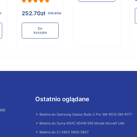
252.70zł
ł
315.87zł
Do
koszyka
Ostatnio oglądane
 000
Bateria do Samsung Galaxy Buds 2 Pro SM-R510 SM-R177
Bateria do Syma X5HC X5HW X9S Model Aircraft UAV
Bateria do ZJ 5802 5805 5807