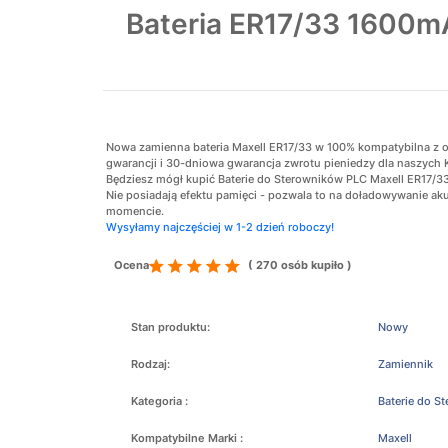
Bateria ER17/33 1600mA
Nowa zamienna bateria Maxell ER17/33 w 100% kompatybilna z ory
gwarancji i 30-dniowa gwarancja zwrotu pieniedzy dla naszych 
Będziesz mógł kupić Baterie do Sterowników PLC Maxell ER17/33 
Nie posiadają efektu pamięci - pozwala to na doładowywanie 
momencie.
Wysyłamy najczęściej w 1-2 dzień roboczy!
Ocena
( 270 osób kupiło )
Stan produktu:
Nowy
Rodzaj:
Zamiennik
Kategoria :
Baterie do S
Kompatybilne Marki :
Maxell