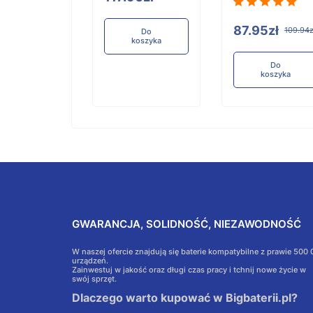
Do
koszyka
87.95zł
109.94z
Do
koszyka
Do
koszyka
GWARANCJA, SOLIDNOŚĆ, NIEZAWODNOŚĆ
W naszej ofercie znajdują się baterie kompatybilne z prawie 500
urządzeń.
Zainwestuj w jakość oraz długi czas pracy i tchnij nowe życie w
swój sprzęt.
Dlaczego warto kupować w Bigbaterii.pl?