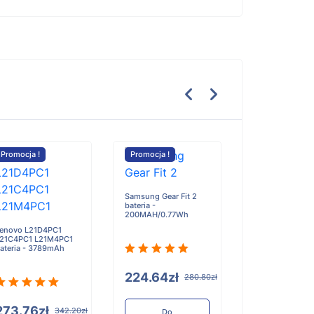
Promocja !
Promocja !
Promocja !
Samsung Gear Fit 2
bateria -
Rayban Meta Wa
200MAH/0.77Wh
Gen1 Gen2 bater
enovo L21D4PC1
219mAh
21C4PC1 L21M4PC1
ateria - 3789mAh
224.64zł
280.80zł
109.48zł
273.76zł
342.20zł
Do