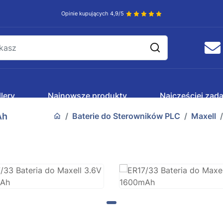
Opinie kupujących 4,9/5
lery
Najnowsze produkty
Najczęściej zad
Ah
Baterie do Sterowników PLC
Maxell