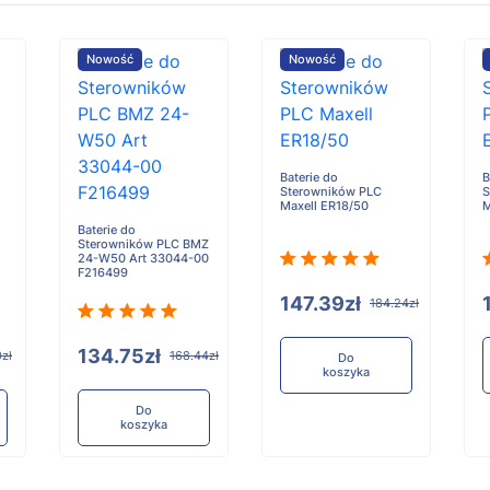
Nowość
Nowość
Baterie do
B
Sterowników PLC
S
Maxell ER18/50
M
Baterie do
Sterowników PLC BMZ
24-W50 Art 33044-00
F216499
147.39zł
184.24zł
134.75zł
0zł
168.44zł
Do
koszyka
Do
koszyka