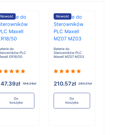
Nowość
Nowość
Nowość
aterie do
Baterie do
terowników PLC
Sterowników PLC
axell ER18/50
Maxell MZ07 MZ03
Baterie do
Sterowników P
Kawasaki Robot
Yaskawa ABB N
147.39zł
210.57zł
184.24zł
263.21zł
Servo ER18505
Do
Do
koszyka
koszyka
210.57zł
Do
koszyka