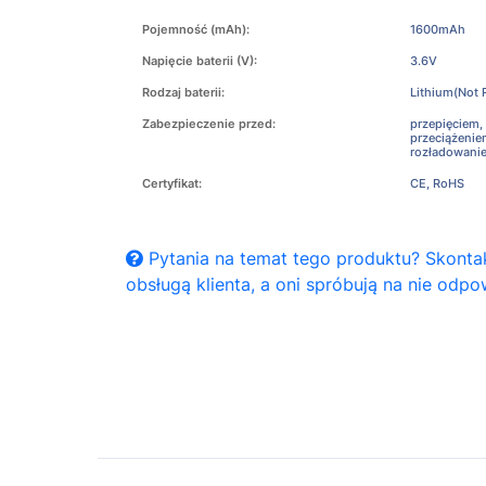
Pojemność (mAh):
1600mAh
Napięcie baterii (V):
3.6V
Rodzaj baterii:
Lithium(Not 
Zabezpieczenie przed:
przepięciem,
przeciążeni
rozładowani
Certyfikat:
CE, RoHS
Pytania na temat tego produktu? Skontak
obsługą klienta, a oni spróbują na nie odpo