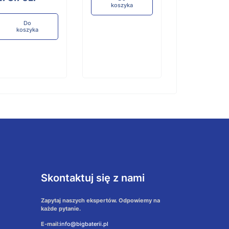
koszyka
Do
koszyka
Do
koszyka
Skontaktuj się z nami
Zapytaj naszych ekspertów. Odpowiemy na
każde pytanie.
E-mail:
info@bigbaterii.pl