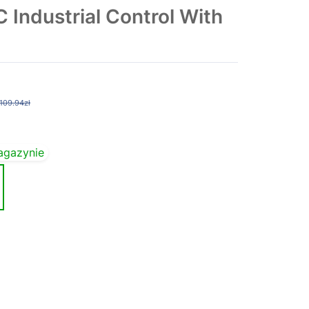
Industrial Control With
109.94zł
agazynie