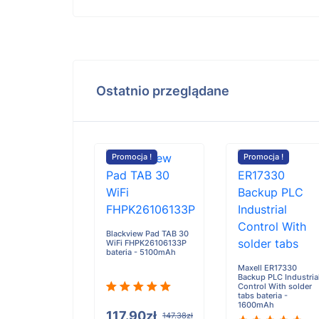
Ostatnio przeglądane
cja !
Promocja !
Promocja !
 Meta Wayfarer
en2 bateria -
Blackview Pad TAB 30
Ah
WiFi FHPK26106133P
bateria - 5100mAh
Maxell ER17330
Backup PLC Industria
Control With solder
tabs bateria -
.48zł
136.85zł
1600mAh
117.90zł
147.38zł