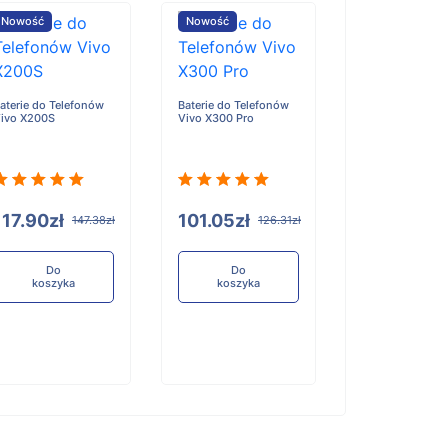
Nowość
Nowość
Nowość
aterie do Telefonów
Baterie do Telefonów
Baterie do Tele
ivo X200S
Vivo X300 Pro
Honor X6D
117.90zł
101.05zł
96.84zł
147.38zł
126.31zł
12
Do
Do
Do
koszyka
koszyka
koszyka