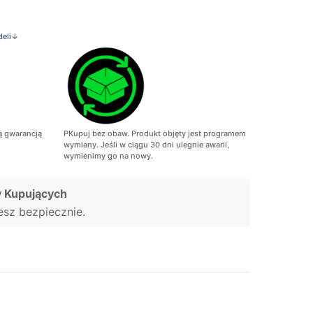
deli↓
ą gwarancją
PKupuj bez obaw. Produkt objęty jest programem
wymiany. Jeśli w ciągu 30 dni ulegnie awarii,
wymienimy go na nowy.
 Kupujących
jesz bezpiecznie.