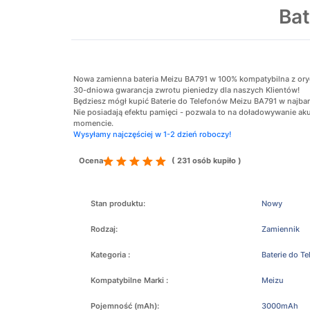
Bat
Nowa zamienna bateria Meizu BA791 w 100% kompatybilna z orygin
30-dniowa gwarancja zwrotu pieniedzy dla naszych Klientów!
Będziesz mógł kupić Baterie do Telefonów Meizu BA791 w najbard
Nie posiadają efektu pamięci - pozwala to na doładowywanie 
momencie.
Wysyłamy najczęściej w 1-2 dzień roboczy!
Ocena
( 231 osób kupiło )
Stan produktu:
Nowy
Rodzaj:
Zamiennik
Kategoria :
Baterie do T
Kompatybilne Marki :
Meizu
Pojemność (mAh):
3000mAh