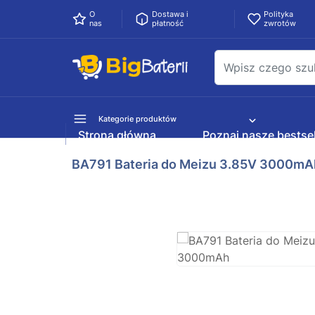
O
Dostawa i
Polityka
nas
płatność
zwrotów
Kategorie produktów
Strona główna
Poznaj nasze bestsel
BA791 Bateria do Meizu 3.85V 3000mA