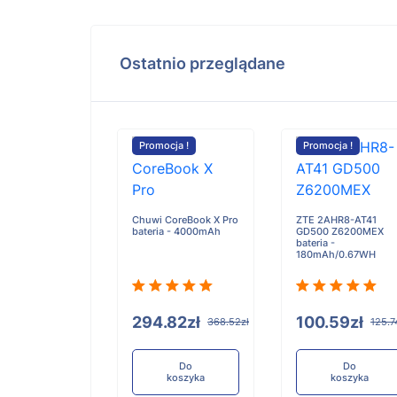
Ostatnio przeglądane
Promocja !
Promocja !
Chuwi CoreBook X Pro
ZTE 2AHR8-AT41
bateria - 4000mAh
GD500 Z6200MEX
bateria -
180mAh/0.67WH
294.82zł
100.59zł
368.52zł
125.7
Do
Do
koszyka
koszyka