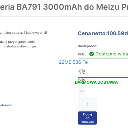
eria BA791 3000mAh do Meizu P
Cena netto:100.59z
alną baterią. 1 lata gwarancji i
ziej przystępnej cenie.
Dostępność:
akumulatorka w dowolnym
Dostępne w m
SKU:
22MEI536_Te
Ilość
DARMOWA DOSTAWA
−
elefonów
Dodaj
+
do
koszyka