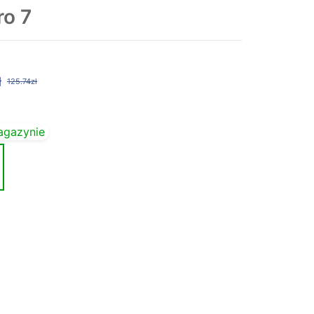
ro 7
ł
125.74zł
agazynie