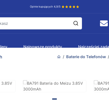
Opinie kupujących 4,9/5
lery
Najnowsze produkty
Najczęściej zad
h
Baterie do Telefonów