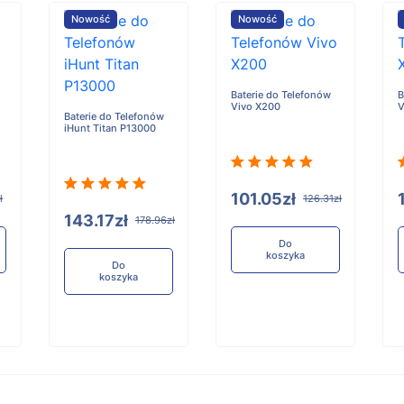
Nowość
Nowość
Baterie do Telefonów
B
Vivo X200
V
Baterie do Telefonów
iHunt Titan P13000
101.05zł
ł
126.31zł
143.17zł
178.96zł
Do
koszyka
Do
koszyka