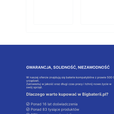
GWARANCJA, SOLIDNOŚĆ, NIEZAWODNOŚĆ
W naszej ofercie znajdują się baterie kompatybilne z prawie 500
urządzeń.
Zainwestuj w jakość oraz długi czas pracy i tchnij nowe życie w
swój sprzęt.
Dlaczego warto kupować w Bigbaterii.pl?
Ponad 16 lat doświadczenia
Ponad 83 tysiące produktów