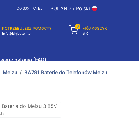
POLAND / Polski
DO 30% TANIEJ
0
POTRZEBUJESZ POMOCY?
MÓJ KOSZYK
info@bigbaterii.pl
zł 0
awane pytania (FAQ)
Meizu
BA791 Baterie do Telefonów Meizu