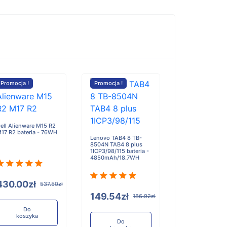
Promocja !
Promocja !
ell Alienware M15 R2
17 R2 bateria - 76WH
Lenovo TAB4 8 TB-
8504N TAB4 8 plus
1ICP3/98/115 bateria -
4850mAh/18.7WH
430.00zł
537.50zł
149.54zł
186.92zł
Do
koszyka
Do