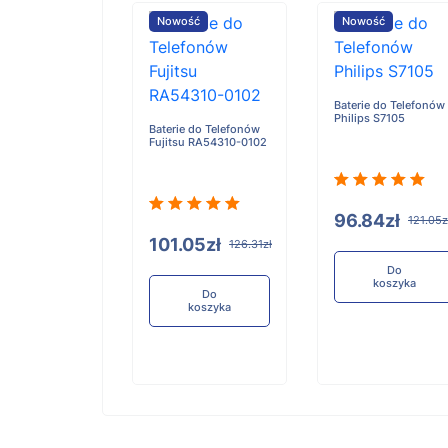
ość
Nowość
Nowość
Baterie do Telefonów
Philips S7105
e do Telefonów
Baterie do Telefonów
u RA54310-0101
Fujitsu RA54310-0102
96.84zł
121.05z
05zł
101.05zł
126.31zł
126.31zł
Do
koszyka
Do
Do
koszyka
koszyka