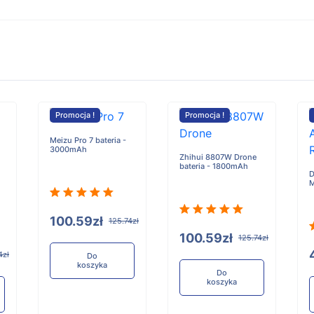
Promocja !
Promocja !
Meizu Pro 7 bateria -
3000mAh
Zhihui 8807W Drone
bateria - 1800mAh
D
M
100.59zł
125.74zł
100.59zł
125.74zł
4zł
Do
koszyka
Do
koszyka