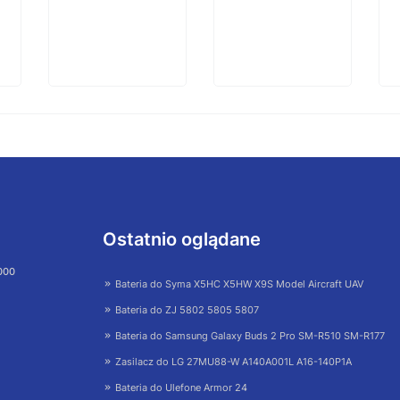
Ostatnio oglądane
 000
Bateria do Syma X5HC X5HW X9S Model Aircraft UAV
Bateria do ZJ 5802 5805 5807
Bateria do Samsung Galaxy Buds 2 Pro SM-R510 SM-R177
Zasilacz do LG 27MU88-W A140A001L A16-140P1A
Bateria do Ulefone Armor 24