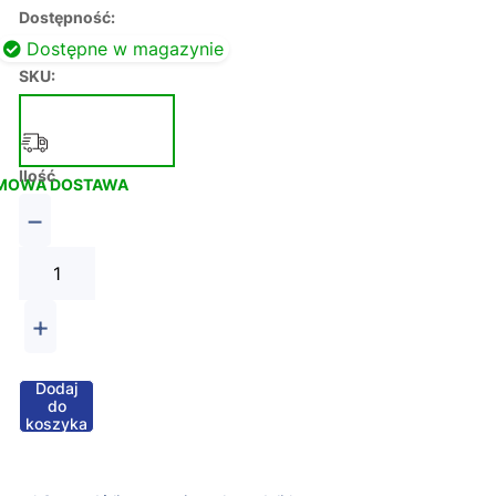
Dostępność:
Dostępne w magazynie
SKU:
Ilość
MOWA DOSTAWA
−
+
Dodaj
do
koszyka