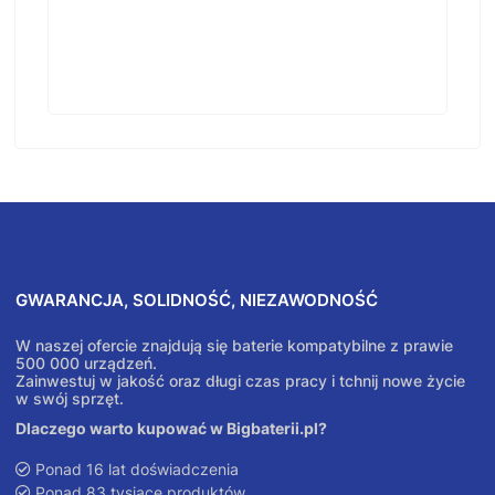
GWARANCJA, SOLIDNOŚĆ, NIEZAWODNOŚĆ
W naszej ofercie znajdują się baterie kompatybilne z prawie
500 000 urządzeń.
Zainwestuj w jakość oraz długi czas pracy i tchnij nowe życie
w swój sprzęt.
Dlaczego warto kupować w Bigbaterii.pl?
Ponad 16 lat doświadczenia
Ponad 83 tysiące produktów