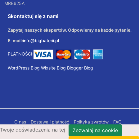
MRB625A
Skontaktuj się z nami
Zapytaj naszych ekspertów. Odpowiemy na każde pytanie.
E-mail:
info@bigbaterii.pl
PŁATNOŚCI:
WordPress Blog
Wixsite Blog
Blogger Blog
O nas
Dostawa i płatność
Polityka zwrotów
FAQ
Twoje doświadczenia na tej
Polityka prywatności
Mapa Strony
Zezwalaj na cookie