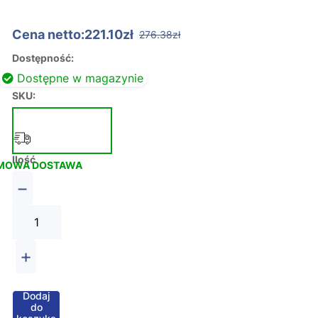
Cena netto:221.10zł
276.38zł
Dostępność:
Dostępne w magazynie
SKU:
Ilość
MOWA DOSTAWA
−
+
Dodaj
do