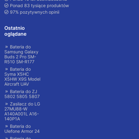
Ponad 83 tysiące produktów
97% pozytywnych opinii
Ostatnio
oglądane
Bateria do
Samsung Galaxy
Buds 2 Pro SM-
R510 SM-R177
Bateria do
Syma X5HC
X5HW X9S Model
Aircraft UAV
Bateria do ZJ
5802 5805 5807
Zasilacz do LG
27MU88-W
A140A001L A16-
140P1A
Bateria do
Ulefone Armor 24
Bateria do