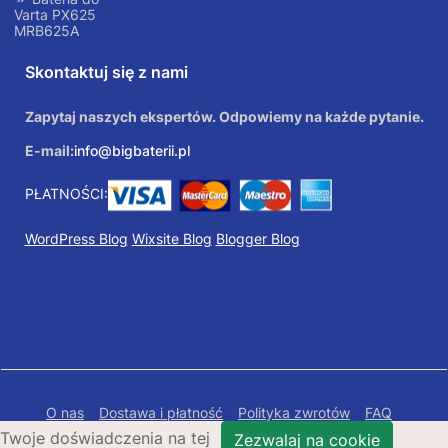
Varta PX625
MRB625A
Skontaktuj się z nami
Zapytaj naszych ekspertów. Odpowiemy na każde pytanie.
E-mail:
info@bigbaterii.pl
PŁATNOŚCI:
WordPress Blog
Wixsite Blog
Blogger Blog
O nas
Dostawa i płatność
Polityka zwrotów
FAQ
Twoje doświadczenia na tej
Polityka prywatności
Mapa Strony
Zezwalaj na cookie