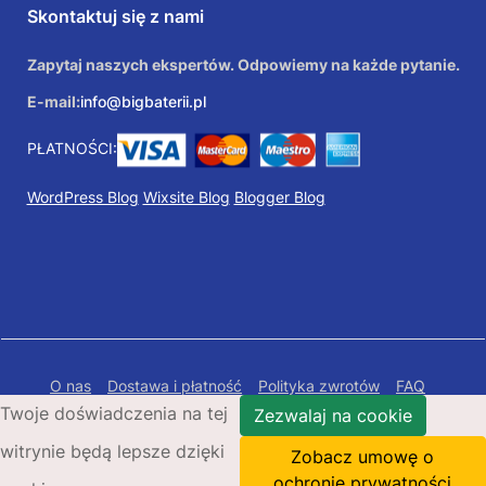
Skontaktuj się z nami
Zapytaj naszych ekspertów. Odpowiemy na każde pytanie.
E-mail:
info@bigbaterii.pl
PŁATNOŚCI:
WordPress Blog
Wixsite Blog
Blogger Blog
O nas
Dostawa i płatność
Polityka zwrotów
FAQ
Twoje doświadczenia na tej
Polityka prywatności
Mapa Strony
Zezwalaj na cookie
witrynie będą lepsze dzięki
Copyright © 2026 Bigbaterii.pl. Wszelkie prawa
Zobacz umowę o
zastrzeżone.
ochronie prywatności