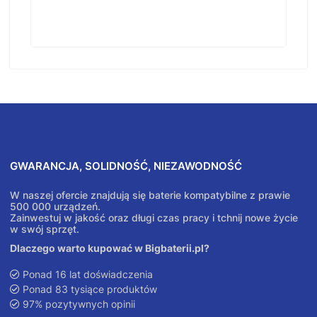
GWARANCJA, SOLIDNOŚĆ, NIEZAWODNOŚĆ
W naszej ofercie znajdują się baterie kompatybilne z prawie
500 000 urządzeń.
Zainwestuj w jakość oraz długi czas pracy i tchnij nowe życie
w swój sprzęt.
Dlaczego warto kupować w Bigbaterii.pl?
Ponad 16 lat doświadczenia
Ponad 83 tysiące produktów
97% pozytywnych opinii