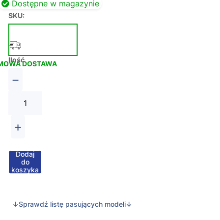
Dostępne w magazynie
SKU:
Ilość
MOWA DOSTAWA
−
+
Dodaj
do
koszyka
↓Sprawdź listę pasujących modeli↓