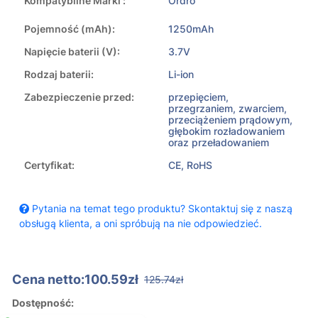
Kompatybilne Marki :
Ordro
Pojemność (mAh):
1250mAh
Napięcie baterii (V):
3.7V
Rodzaj baterii:
Li-ion
Zabezpieczenie przed:
przepięciem,
przegrzaniem, zwarciem,
przeciążeniem prądowym,
głębokim rozładowaniem
oraz przeładowaniem
Certyfikat:
CE, RoHS
Pytania na temat tego produktu? Skontaktuj się z naszą
obsługą klienta, a oni spróbują na nie odpowiedzieć.
Cena netto:100.59zł
125.74zł
Dostępność: