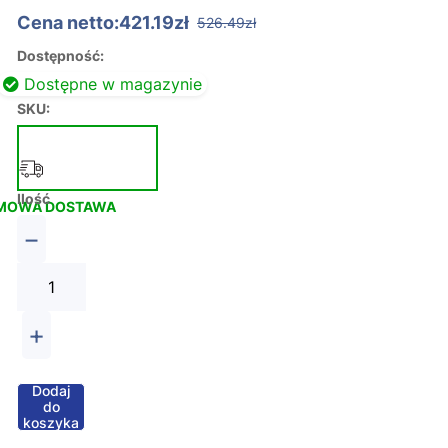
Cena netto:421.19zł
526.49zł
Dostępność:
Dostępne w magazynie
SKU:
Ilość
MOWA DOSTAWA
−
+
Dodaj
do
koszyka