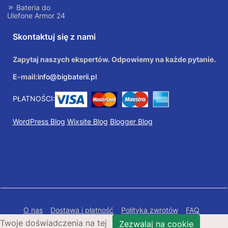
Bateria do
Ulefone Armor 24
Skontaktuj się z nami
Zapytaj naszych ekspertów. Odpowiemy na każde pytanie.
E-mail:
info@bigbaterii.pl
PŁATNOŚCI:
WordPress Blog
Wixsite Blog
Blogger Blog
O nas
Dostawa i płatność
Polityka zwrotów
FAQ
Twoje doświadczenia na tej
Polityka prywatności
Mapa Strony
Zezwalaj na cookie