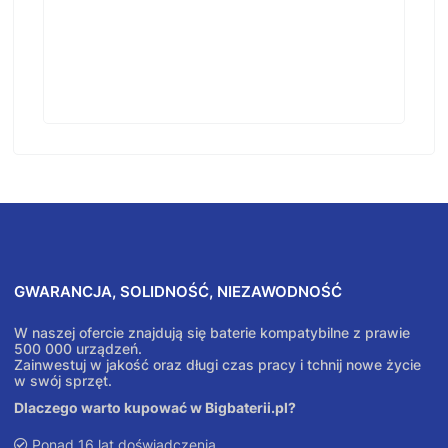
GWARANCJA, SOLIDNOŚĆ, NIEZAWODNOŚĆ
W naszej ofercie znajdują się baterie kompatybilne z prawie
500 000 urządzeń.
Zainwestuj w jakość oraz długi czas pracy i tchnij nowe życie
w swój sprzęt.
Dlaczego warto kupować w Bigbaterii.pl?
Ponad 16 lat doświadczenia