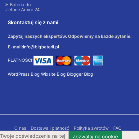
Bateria do
Ulefone Armor 24
Skontaktuj się z nami
Zapytaj naszych ekspertów. Odpowiemy na każde pytanie.
E-mail:
info@bigbaterii.pl
PŁATNOŚCI:
WordPress Blog
Wixsite Blog
Blogger Blog
O nas
Dostawa i płatność
Polityka zwrotów
FAQ
Twoje doświadczenia na tej
Polityka prywatności
Mapa Strony
Zezwalaj na cookie