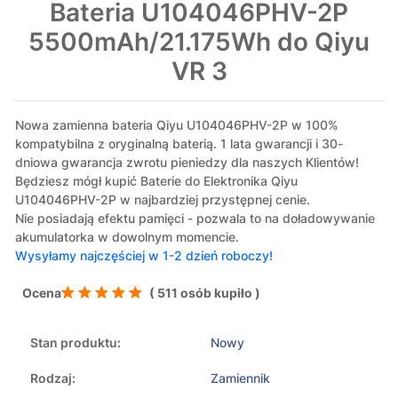
Bateria U104046PHV-2P
5500mAh/21.175Wh do Qiyu
VR 3
Nowa zamienna bateria Qiyu U104046PHV-2P w 100%
kompatybilna z oryginalną baterią. 1 lata gwarancji i 30-
dniowa gwarancja zwrotu pieniedzy dla naszych Klientów!
Będziesz mógł kupić Baterie do Elektronika Qiyu
U104046PHV-2P w najbardziej przystępnej cenie.
Nie posiadają efektu pamięci - pozwala to na doładowywanie
akumulatorka w dowolnym momencie.
Wysyłamy najczęściej w 1-2 dzień roboczy!
Ocena
( 511 osób kupiło )
Stan produktu:
Nowy
Rodzaj:
Zamiennik