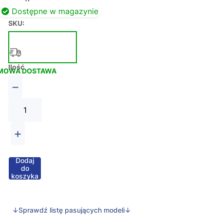
Dostępne w magazynie
SKU:
Ilość
MOWA DOSTAWA
−
+
Dodaj
do
koszyka
↓Sprawdź listę pasujących modeli↓