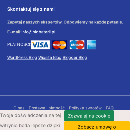
Skontaktuj się z nami
Zapytaj naszych ekspertów. Odpowiemy na każde pytanie.
E-mail:
info@bigbaterii.pl
PŁATNOŚCI:
WordPress Blog
Wixsite Blog
Blogger Blog
O nas
Dostawa i płatność
Polityka zwrotów
FAQ
Twoje doświadczenia na tej
Polityka prywatności
Mapa Strony
Zezwalaj na cookie
witrynie będą lepsze dzięki
Copyright © 2026 Bigbaterii.pl. Wszelkie prawa
Zobacz umowę o
zastrzeżone.