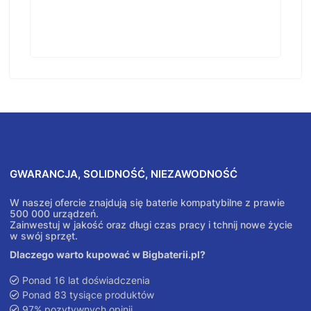
GWARANCJA, SOLIDNOŚĆ, NIEZAWODNOŚĆ
W naszej ofercie znajdują się baterie kompatybilne z prawie
500 000 urządzeń.
Zainwestuj w jakość oraz długi czas pracy i tchnij nowe życie
w swój sprzęt.
Dlaczego warto kupować w Bigbaterii.pl?
Ponad 16 lat doświadczenia
Ponad 83 tysiące produktów
97% pozytywnych opinii