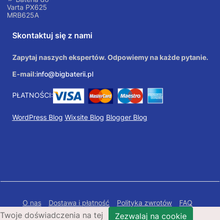
Varta PX625
MRB625A
Skontaktuj się z nami
Zapytaj naszych ekspertów. Odpowiemy na każde pytanie.
E-mail:
info@bigbaterii.pl
PŁATNOŚCI:
WordPress Blog
Wixsite Blog
Blogger Blog
O nas
Dostawa i płatność
Polityka zwrotów
FAQ
Twoje doświadczenia na tej
Polityka prywatności
Mapa Strony
Zezwalaj na cookie