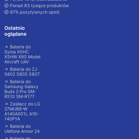
Ponad 83 tysiące produktów
97% pozytywnych opinii
Ostatnio
oglądane
Bateria do
Syma X5HC
X5HW X9S Model
Aircraft UAV
Bateria do ZJ
5802 5805 5807
Bateria do
Samsung Galaxy
Buds 2 Pro SM-
R510 SM-R177
Zasilacz do LG
27MU88-W
A140A001L A16-
140P1A
Bateria do
Ulefone Armor 24
Bateria do