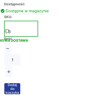
Dostępność:
Dostępne w magazynie
SKU:
Ilość
MOWA DOSTAWA
−
+
Dodaj
do
koszyka