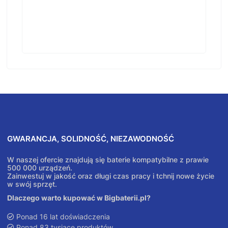
GWARANCJA, SOLIDNOŚĆ, NIEZAWODNOŚĆ
W naszej ofercie znajdują się baterie kompatybilne z prawie
500 000 urządzeń.
Zainwestuj w jakość oraz długi czas pracy i tchnij nowe życie
w swój sprzęt.
Dlaczego warto kupować w Bigbaterii.pl?
Ponad 16 lat doświadczenia
Ponad 83 tysiące produktów