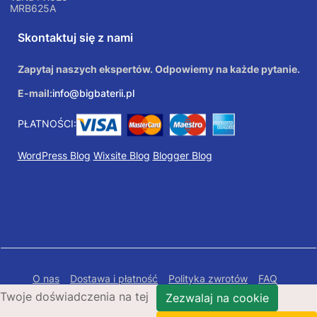
MRB625A
Skontaktuj się z nami
Zapytaj naszych ekspertów. Odpowiemy na każde pytanie.
E-mail:
info@bigbaterii.pl
PŁATNOŚCI:
WordPress Blog
Wixsite Blog
Blogger Blog
O nas
Dostawa i płatność
Polityka zwrotów
FAQ
Twoje doświadczenia na tej
Polityka prywatności
Mapa Strony
Zezwalaj na cookie