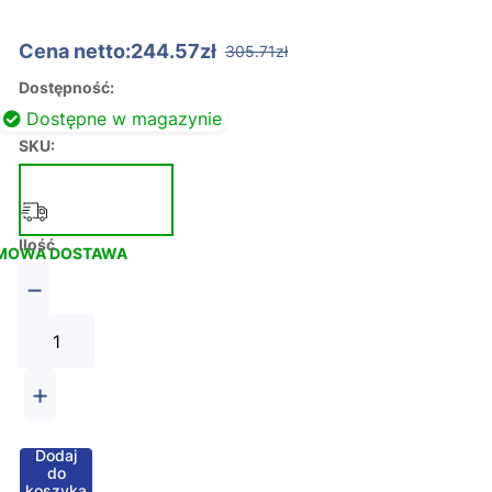
Cena netto:244.57zł
305.71zł
Dostępność:
Dostępne w magazynie
SKU:
Ilość
MOWA DOSTAWA
−
+
Dodaj
do
koszyka