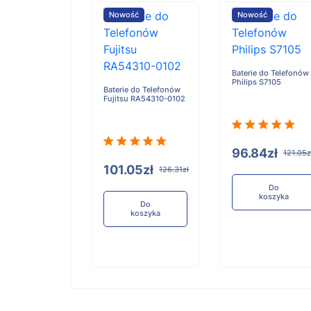
ość
Nowość
Nowość
Baterie do Telefonów
Philips S7105
e do Telefonów
Baterie do Telefonów
u RA54310-0101
Fujitsu RA54310-0102
96.84zł
121.05z
05zł
101.05zł
126.31zł
126.31zł
Do
koszyka
Do
Do
koszyka
koszyka