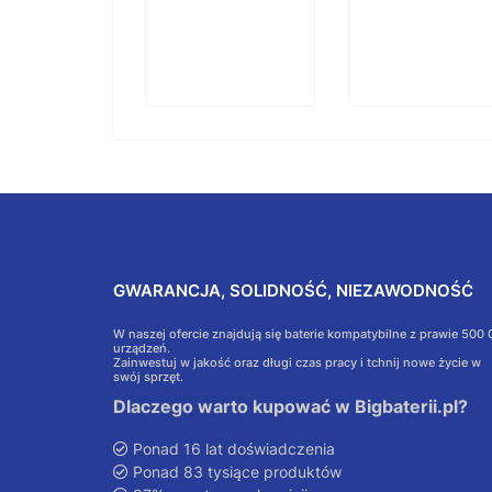
GWARANCJA, SOLIDNOŚĆ, NIEZAWODNOŚĆ
W naszej ofercie znajdują się baterie kompatybilne z prawie 500
urządzeń.
Zainwestuj w jakość oraz długi czas pracy i tchnij nowe życie w
swój sprzęt.
Dlaczego warto kupować w Bigbaterii.pl?
Ponad 16 lat doświadczenia
Ponad 83 tysiące produktów