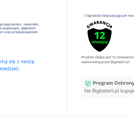
↓Sprawdź listę pasujących mo
 przegrzaniem, zwarciem,
em prądowym, głębokim
em oraz przeładowaniem
Produkt objęty jest 12-miesięczn
tuj się z naszą
realizowaną przez Bigbaterii.pl.
wiedzieć.
Program Ochrony
Na Bigbaterii.pl kupu