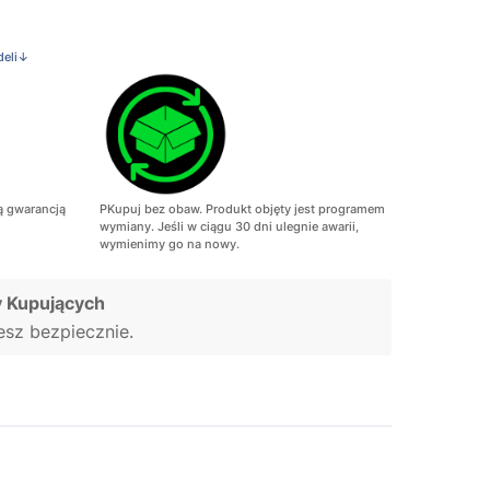
deli↓
ą gwarancją
PKupuj bez obaw. Produkt objęty jest programem
wymiany. Jeśli w ciągu 30 dni ulegnie awarii,
wymienimy go na nowy.
 Kupujących
jesz bezpiecznie.