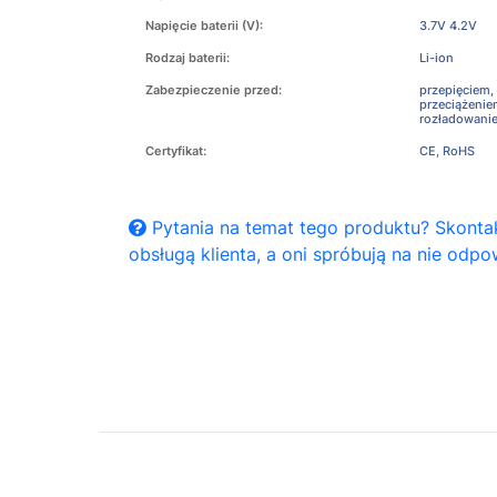
Napięcie baterii (V):
3.7V 4.2V
Rodzaj baterii:
Li-ion
Zabezpieczenie przed:
przepięciem,
przeciążeni
rozładowani
Certyfikat:
CE, RoHS
Pytania na temat tego produktu? Skontak
obsługą klienta, a oni spróbują na nie odpo