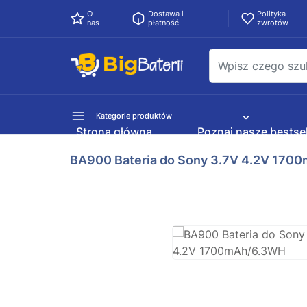
O
Dostawa i
Polityka
nas
płatność
zwrotów
Kategorie produktów
Strona główna
Poznaj nasze bestsel
BA900 Bateria do Sony 3.7V 4.2V 17