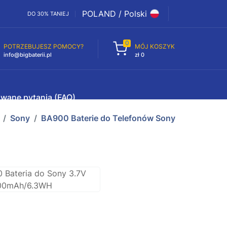
POLAND / Polski
DO 30% TANIEJ
0
POTRZEBUJESZ POMOCY?
MÓJ KOSZYK
info@bigbaterii.pl
zł 0
awane pytania (FAQ)
Sony
BA900 Baterie do Telefonów Sony