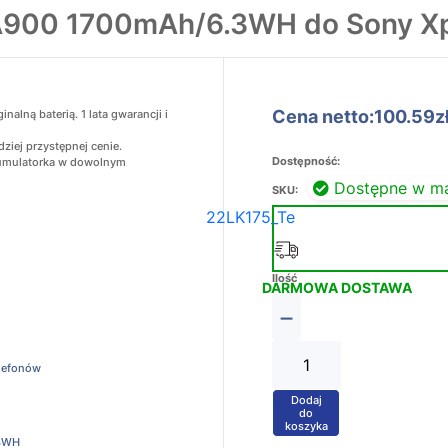
A900 1700mAh/6.3WH do Sony Xp
Cena netto:100.59z
lną baterią. 1 lata gwarancji i
ziej przystępnej cenie.
Dostępność:
akumulatorka w dowolnym
Dostępne w m
SKU:
22LK175_Te
Ilość
DARMOWA DOSTAWA
−
elefonów
Dodaj
+
do
koszyka
3WH