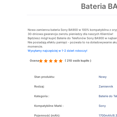
Bateria B
Nowa zamienna bateria Sony BA900 w 100% kompatybilna z orygina
30-dniowa gwarancja zwrotu pieniedzy dla naszych Klientów!
Będziesz mógł kupić Baterie do Telefonów Sony BA900 w najbard
Nie posiadają efektu pamięci - pozwala to na doładowywanie 
momencie.
Wysyłamy najczęściej w 1-2 dzień roboczy!
Ocena
( 210 osób kupiło )
Stan produktu:
Nowy
Rodzaj:
Zamiennik
Kategoria :
Baterie do T
Kompatybilne Marki :
Sony
Pojemność (mAh):
1700mAh/6.