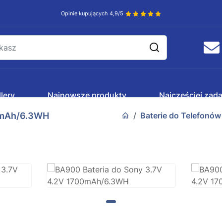
Opinie kupujących 4,9/5
lery
Najnowsze produkty
Najczęściej zad
00mAh/6.3WH
Baterie do Telefonów