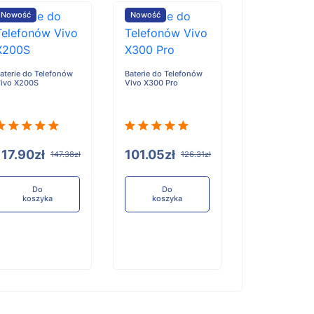
Nowość
Nowość
Nowość
aterie do Telefonów
Baterie do Telefonów
Baterie do Tele
ivo X200S
Vivo X300 Pro
Honor X6D
117.90zł
101.05zł
96.84zł
147.38zł
126.31zł
12
Do
Do
Do
koszyka
koszyka
koszyka