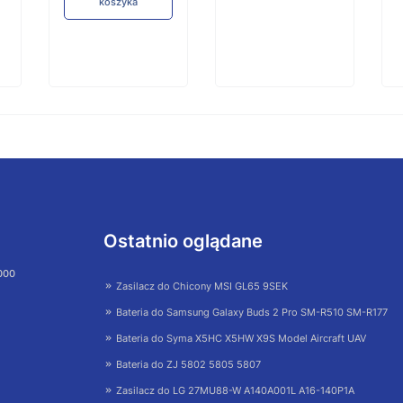
koszyka
Ostatnio oglądane
 000
Zasilacz do Chicony MSI GL65 9SEK
Bateria do Samsung Galaxy Buds 2 Pro SM-R510 SM-R177
Bateria do Syma X5HC X5HW X9S Model Aircraft UAV
Bateria do ZJ 5802 5805 5807
Zasilacz do LG 27MU88-W A140A001L A16-140P1A