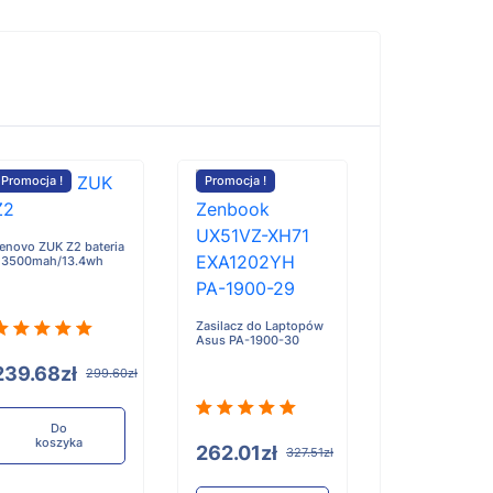
Promocja !
Promocja !
enovo ZUK Z2 bateria
 3500mah/13.4wh
Zasilacz do Laptopów
Asus PA-1900-30
239.68zł
299.60zł
Do
koszyka
262.01zł
327.51zł