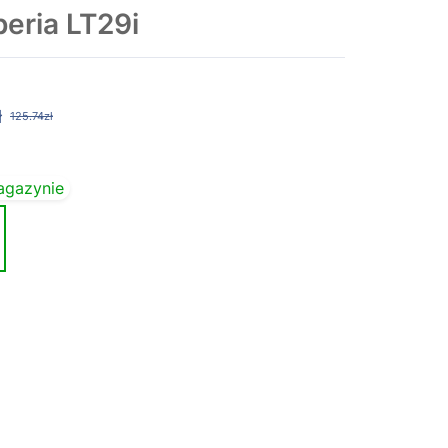
eria LT29i
ł
125.74zł
agazynie