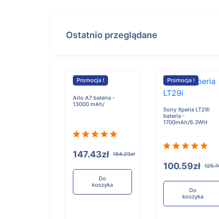
Ostatnio przeglądane
Promocja !
Promocja !
Arlo A7 bateria -
13000 mAh/
Sony Xperia LT29i
bateria -
1700mAh/6.3WH
147.43zł
184.29zł
100.59zł
125.7
Do
koszyka
Do
koszyka