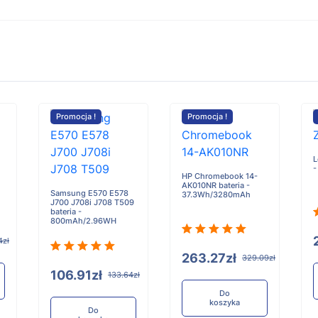
Promocja !
Promocja !
L
-
HP Chromebook 14-
AK010NR bateria -
Samsung E570 E578
37.3Wh/3280mAh
J700 J708i J708 T509
bateria -
800mAh/2.96WH
4zł
263.27zł
329.09zł
106.91zł
133.64zł
Do
koszyka
Do