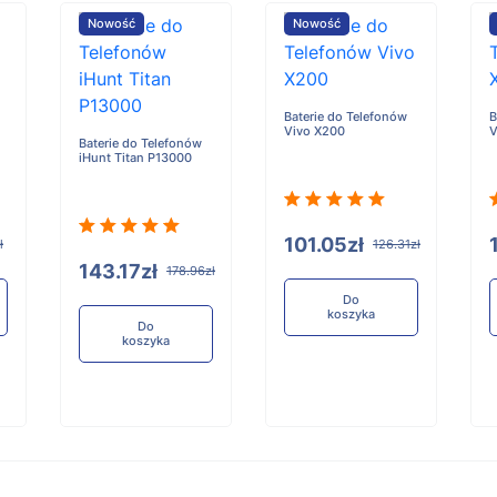
Nowość
Nowość
Baterie do Telefonów
B
Vivo X200
V
Baterie do Telefonów
iHunt Titan P13000
101.05zł
ł
126.31zł
143.17zł
178.96zł
Do
koszyka
Do
koszyka