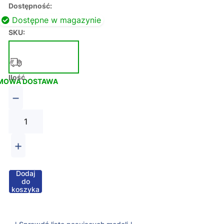
Dostępność:
Dostępne w magazynie
SKU:
Ilość
MOWA DOSTAWA
−
+
Dodaj
do
koszyka