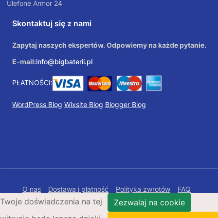
Ulefone Armor 24
Skontaktuj się z nami
Zapytaj naszych ekspertów. Odpowiemy na każde pytanie.
E-mail:
info@bigbaterii.pl
PŁATNOŚCI:
WordPress Blog
Wixsite Blog
Blogger Blog
O nas
Dostawa i płatność
Polityka zwrotów
FAQ
Twoje doświadczenia na tej
Polityka prywatności
Mapa Strony
Zezwalaj na cookie
Copyright © 2026 Bigbaterii.pl. Wszelkie prawa