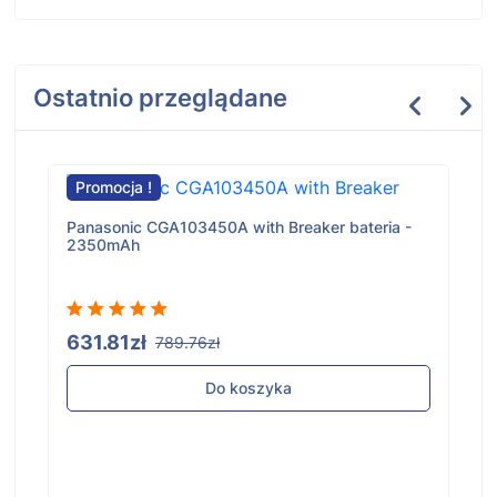
Ostatnio przeglądane
Promocja !
Panasonic CGA103450A with Breaker bateria -
2350mAh
631.81zł
789.76zł
Do koszyka