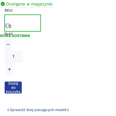
Dostępne w magazynie
SKU:
Ilość
MOWA DOSTAWA
−
+
Dodaj
do
koszyka
↓Sprawdź listę pasujących modeli↓