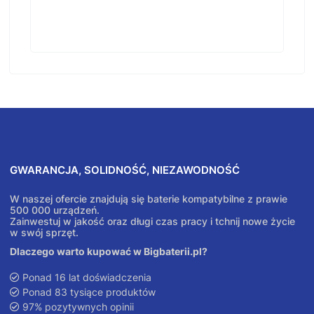
GWARANCJA, SOLIDNOŚĆ, NIEZAWODNOŚĆ
W naszej ofercie znajdują się baterie kompatybilne z prawie
500 000 urządzeń.
Zainwestuj w jakość oraz długi czas pracy i tchnij nowe życie
w swój sprzęt.
Dlaczego warto kupować w Bigbaterii.pl?
Ponad 16 lat doświadczenia
Ponad 83 tysiące produktów
97% pozytywnych opinii