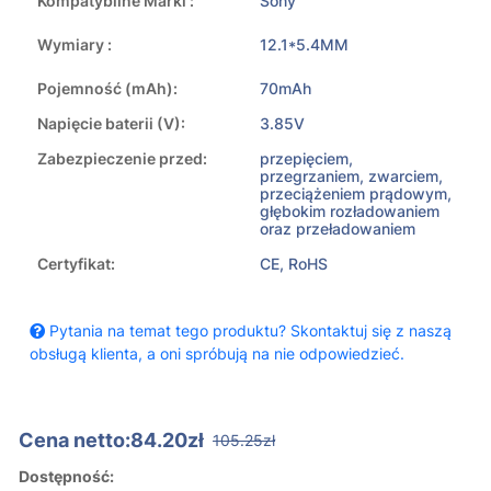
Kompatybilne Marki :
Sony
Wymiary :
12.1*5.4MM
Pojemność (mAh):
70mAh
Napięcie baterii (V):
3.85V
Zabezpieczenie przed:
przepięciem,
przegrzaniem, zwarciem,
przeciążeniem prądowym,
głębokim rozładowaniem
oraz przeładowaniem
Certyfikat:
CE, RoHS
Pytania na temat tego produktu? Skontaktuj się z naszą
obsługą klienta, a oni spróbują na nie odpowiedzieć.
Cena netto:84.20zł
105.25zł
Dostępność: