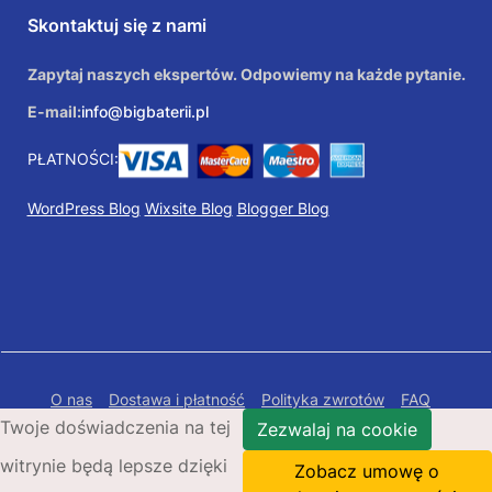
Skontaktuj się z nami
Zapytaj naszych ekspertów. Odpowiemy na każde pytanie.
E-mail:
info@bigbaterii.pl
PŁATNOŚCI:
WordPress Blog
Wixsite Blog
Blogger Blog
O nas
Dostawa i płatność
Polityka zwrotów
FAQ
Twoje doświadczenia na tej
Polityka prywatności
Mapa Strony
Zezwalaj na cookie
witrynie będą lepsze dzięki
Copyright © 2026 Bigbaterii.pl. Wszelkie prawa
Zobacz umowę o
zastrzeżone.