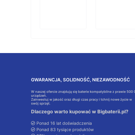
GWARANCJA, SOLIDNOŚĆ, NIEZAWODNOŚĆ
W naszej ofercie znajdują się baterie kompatybilne z prawie 500
urządzeń.
Zainwestuj w jakość oraz długi czas pracy i tchnij nowe życie w
swój sprzęt.
Dlaczego warto kupować w Bigbaterii.pl?
Ponad 16 lat doświadczenia
Ponad 83 tysiące produktów