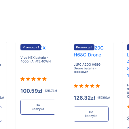
Promocja !
Promocja !
Vivo NEX bateria -
4000mAh/15.40WH
a
JJRC A20G H68G
Drone bateria -
1000mAh
H
9
100.59zł
125.74zł
8
C
126.32zł
4zł
157.90zł
Do
koszyka
Do
koszyka