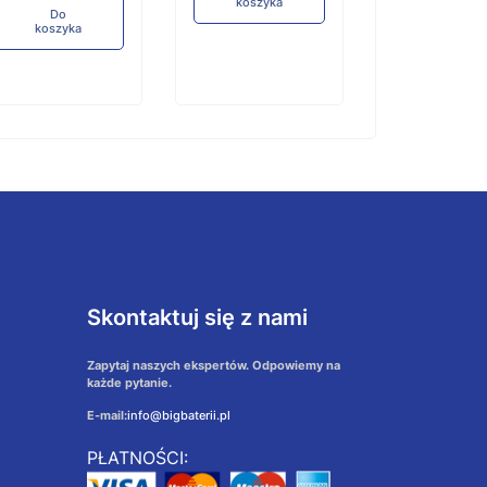
koszyka
Do
koszyka
Skontaktuj się z nami
Zapytaj naszych ekspertów. Odpowiemy na
każde pytanie.
E-mail:
info@bigbaterii.pl
PŁATNOŚCI: