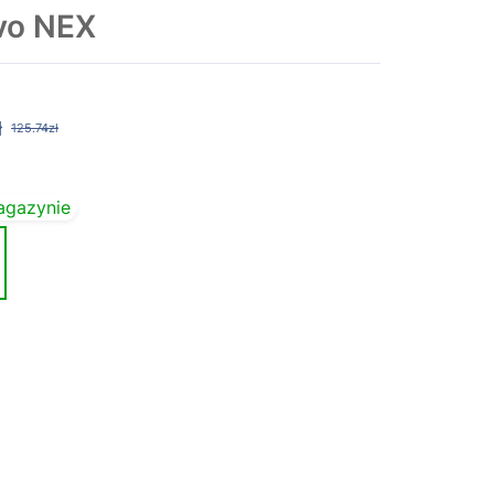
vo NEX
ł
125.74zł
agazynie