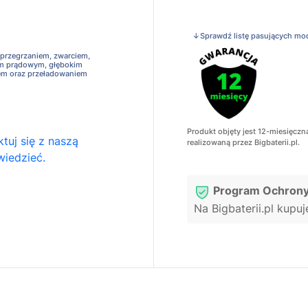
↓Sprawdź listę pasujących mo
 przegrzaniem, zwarciem,
em prądowym, głębokim
em oraz przeładowaniem
Produkt objęty jest 12-miesięczn
tuj się z naszą
realizowaną przez Bigbaterii.pl.
wiedzieć.
Program Ochrony
Na Bigbaterii.pl kupu