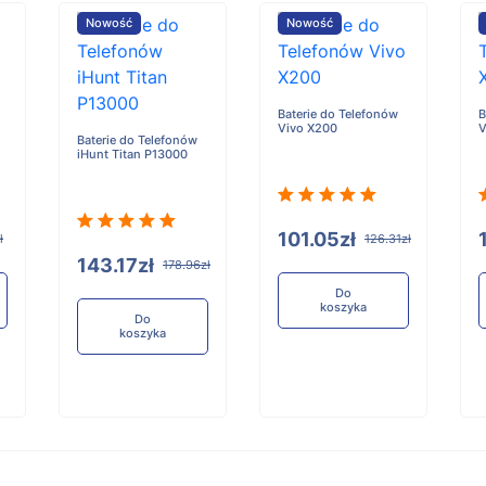
Nowość
Nowość
Baterie do Telefonów
B
Vivo X200
V
Baterie do Telefonów
iHunt Titan P13000
101.05zł
ł
126.31zł
143.17zł
178.96zł
Do
koszyka
Do
koszyka