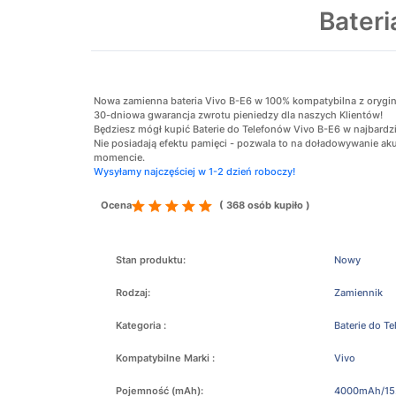
Bater
Nowa zamienna bateria Vivo B-E6 w 100% kompatybilna z oryginaln
30-dniowa gwarancja zwrotu pieniedzy dla naszych Klientów!
Będziesz mógł kupić Baterie do Telefonów Vivo B-E6 w najbardzi
Nie posiadają efektu pamięci - pozwala to na doładowywanie 
momencie.
Wysyłamy najczęściej w 1-2 dzień roboczy!
Ocena
( 368 osób kupiło )
Stan produktu:
Nowy
Rodzaj:
Zamiennik
Kategoria :
Baterie do T
Kompatybilne Marki :
Vivo
Pojemność (mAh):
4000mAh/15