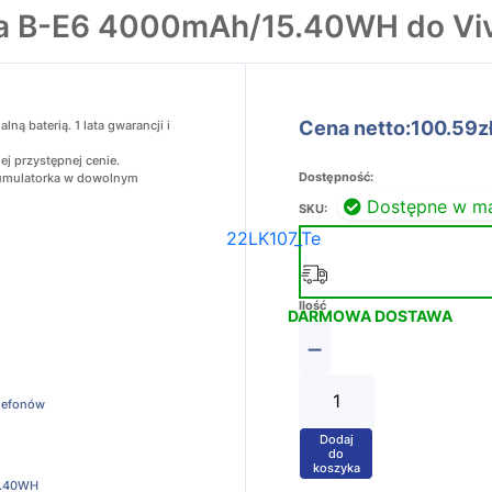
ia B-E6 4000mAh/15.40WH do Vi
Cena netto:100.59z
ą baterią. 1 lata gwarancji i
ej przystępnej cenie.
Dostępność:
akumulatorka w dowolnym
Dostępne w m
SKU:
22LK107_Te
Ilość
DARMOWA DOSTAWA
−
elefonów
Dodaj
+
do
koszyka
.40WH