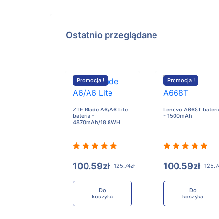
Ostatnio przeglądane
cja !
Promocja !
Promocja !
ZTE Blade A6/A6 Lite
Lenovo A668T bateri
bateria -
- 1500mAh
ARD HORIZON
4870mAh/18.8WH
S bateria -
mAh
100.59zł
100.59zł
125.74zł
125.7
.34zł
341.67zł
Do
Do
koszyka
koszyka
Do
koszyka