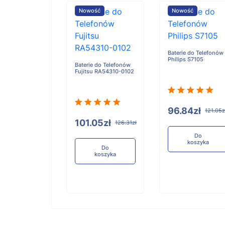
ość
Nowość
Nowość
Baterie do Telefonów
Philips S7105
e do Telefonów
Baterie do Telefonów
u RA54310-0101
Fujitsu RA54310-0102
96.84zł
121.05z
05zł
101.05zł
126.31zł
126.31zł
Do
koszyka
Do
Do
koszyka
koszyka