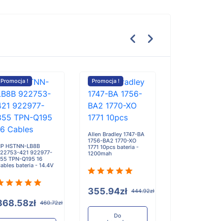
Promocja !
Promocja !
Promocja !
STANDARD HOR
HX400IS bateria
Allen Bradley 1747-BA
3200mAh
1756-BA2 1770-XO
P HSTNN-LB8B
1771 10pcs bateria -
22753-421 922977-
1200mah
55 TPN-Q195 16
ables bateria - 14.4V
273.34zł
355.94zł
444.92zł
368.58zł
460.72zł
Do
koszyka
Do