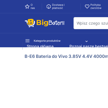
O
Dostawa i
Polityka
nas
płatność
zwrotów
Kategorie produktów
Strona główna
Poznaj nasze bestsel
B-E6 Bateria do Vivo 3.85V 4.4V 400