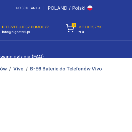
POLAND / Polski
DO 30% TANIEJ
0
POTRZEBUJESZ POMOCY?
MÓJ KOSZYK
info@bigbaterii.pl
zł 0
awane pytania (FAQ)
nów
Vivo
B-E6 Baterie do Telefonów Vivo