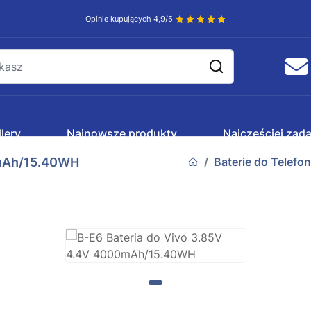
Opinie kupujących 4,9/5
lery
Najnowsze produkty
Najczęściej zad
0mAh/15.40WH
Baterie do Telefo