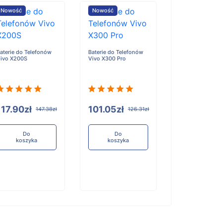
Nowość
Nowość
Nowość
aterie do Telefonów
Baterie do Telefonów
Baterie do Tele
ivo X200S
Vivo X300 Pro
Honor X6D
117.90zł
101.05zł
96.84zł
147.38zł
126.31zł
12
Do
Do
Do
koszyka
koszyka
koszyka