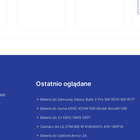
Ostatnio oglądane
 000
Bateria do Samsung Galaxy Buds 2 Pro SM-R510 SM-R177
Bateria do Syma X5HC X5HW X9S Model Aircraft UAV
Bateria do ZJ 5802 5805 5807
Zasilacz do LG 27MU88-W A140A001L A16-140P1A
Bateria do Ulefone Armor 24