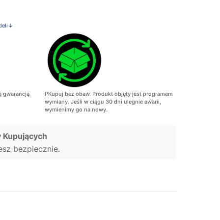
deli↓
ą gwarancją
PKupuj bez obaw. Produkt objęty jest programem
wymiany. Jeśli w ciągu 30 dni ulegnie awarii,
wymienimy go na nowy.
 Kupujących
jesz bezpiecznie.