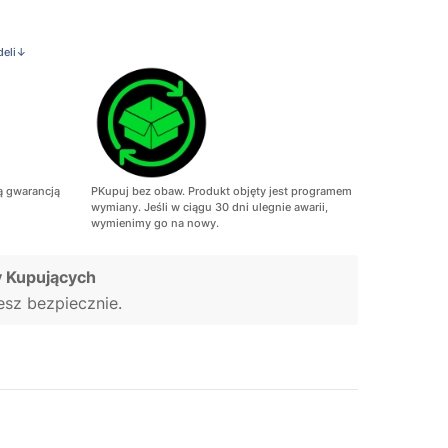
deli↓
ą gwarancją
PKupuj bez obaw. Produkt objęty jest programem
wymiany. Jeśli w ciągu 30 dni ulegnie awarii,
wymienimy go na nowy.
 Kupujących
jesz bezpiecznie.