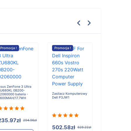
Promocja !
Promocja !
Promocja !
TCL 40 NXTPAP
T612B bateria -
5010mAh
sus ZenFone 3 Ultra
U680KL 0B200-
Zasilacz Komputerowy
2060000 bateria -
Dell P3JW1
600MAH/17.7WH
96.84zł
12
235.97zł
294.96zł
Do
koszyka
502.58zł
628.22zł