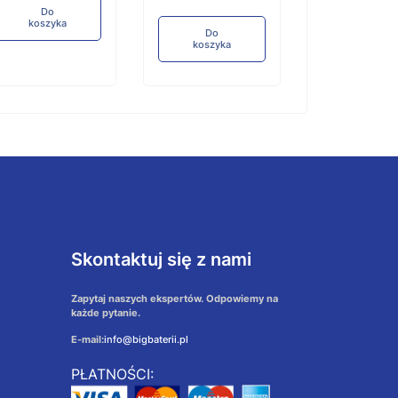
Do
koszyka
Do
koszyka
Skontaktuj się z nami
Zapytaj naszych ekspertów. Odpowiemy na
każde pytanie.
E-mail:
info@bigbaterii.pl
PŁATNOŚCI: