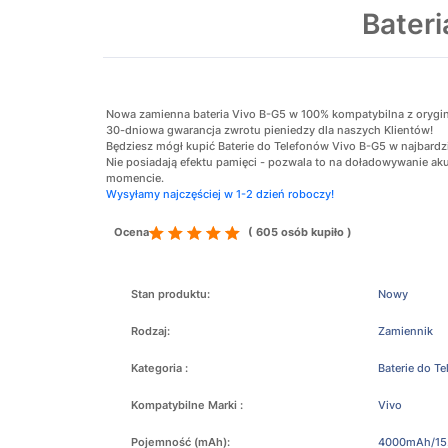
Bater
Nowa zamienna bateria Vivo B-G5 w 100% kompatybilna z oryginaln
30-dniowa gwarancja zwrotu pieniedzy dla naszych Klientów!
Będziesz mógł kupić Baterie do Telefonów Vivo B-G5 w najbardzi
Nie posiadają efektu pamięci - pozwala to na doładowywanie 
momencie.
Wysyłamy najczęściej w 1-2 dzień roboczy!
Ocena
( 605 osób kupiło )
Stan produktu:
Nowy
Rodzaj:
Zamiennik
Kategoria :
Baterie do T
Kompatybilne Marki :
Vivo
Pojemność (mAh):
4000mAh/15