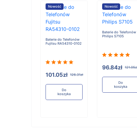
ość
Nowość
Nowość
Baterie do Telefonów
Philips S7105
e do Telefonów
Baterie do Telefonów
u RA54310-0101
Fujitsu RA54310-0102
96.84zł
121.05z
05zł
101.05zł
126.31zł
126.31zł
Do
koszyka
Do
Do
koszyka
koszyka