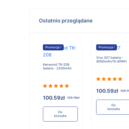
Ostatnio przeglądane
cja !
Promocja !
Promocja !
Vivo X27 bateria -
4000mAh/15.40WH
Kenwood TK-208
bateria - 2200mAh
0 NXTPAPER 4G
bateria -
mAh
100.59zł
125.7
100.59zł
125.74zł
84zł
121.05zł
Do
koszyka
Do
koszyka
Do
koszyka