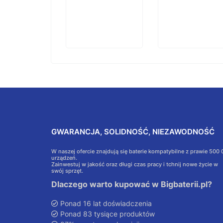
GWARANCJA, SOLIDNOŚĆ, NIEZAWODNOŚĆ
W naszej ofercie znajdują się baterie kompatybilne z prawie 500
urządzeń.
Zainwestuj w jakość oraz długi czas pracy i tchnij nowe życie w
swój sprzęt.
Dlaczego warto kupować w Bigbaterii.pl?
Ponad 16 lat doświadczenia
Ponad 83 tysiące produktów