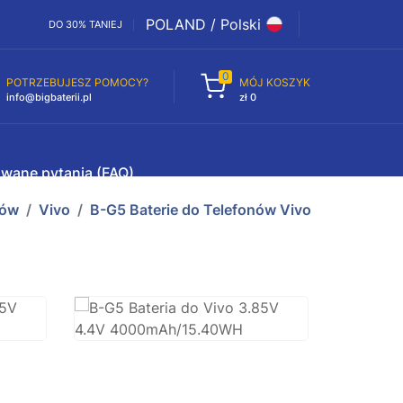
POLAND / Polski
DO 30% TANIEJ
0
POTRZEBUJESZ POMOCY?
MÓJ KOSZYK
info@bigbaterii.pl
zł 0
awane pytania (FAQ)
nów
Vivo
B-G5 Baterie do Telefonów Vivo