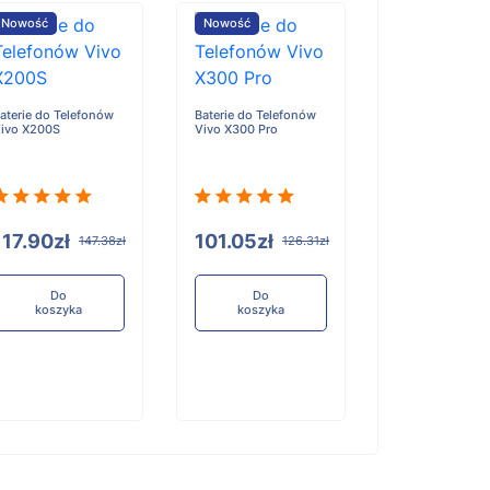
Nowość
Nowość
Nowość
aterie do Telefonów
Baterie do Telefonów
Baterie do Tele
ivo X200S
Vivo X300 Pro
Honor X6D
117.90zł
101.05zł
96.84zł
147.38zł
126.31zł
12
Do
Do
Do
koszyka
koszyka
koszyka