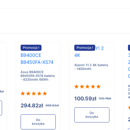
Promocja !
Promocja !
Xiaomi YI 2 4K bateria
- 1400mAh
Asus B9400CE
B9450FA-XS74 bateria
- 4335mAh 66Wh
A
Z
4zł
0
4
100.59zł
125.74zł
294.82zł
368.52zł
Do
koszyka
Do
koszyka