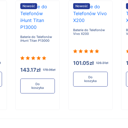
Nowość
Nowość
Baterie do Telefonów
B
Vivo X200
V
Baterie do Telefonów
iHunt Titan P13000
101.05zł
ł
126.31zł
143.17zł
178.96zł
Do
koszyka
Do
koszyka