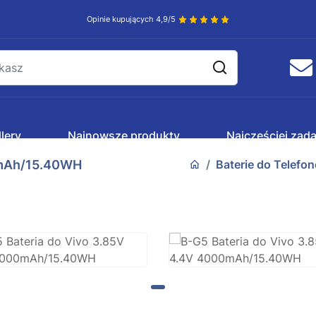
Opinie kupujących 4,9/5
lery
Najnowsze produkty
Najczęściej zad
0mAh/15.40WH
Baterie do Telefo