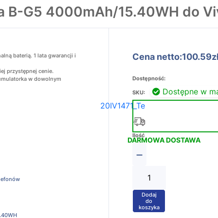
ia B-G5 4000mAh/15.40WH do Vi
Cena netto:100.59z
ą baterią. 1 lata gwarancji i
ej przystępnej cenie.
Dostępność:
akumulatorka w dowolnym
Dostępne w m
SKU:
20IV1471_Te
Ilość
DARMOWA DOSTAWA
−
elefonów
Dodaj
+
do
koszyka
.40WH