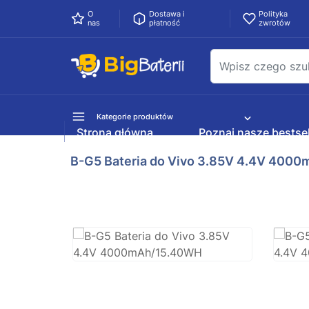
O
Dostawa i
Polityka
nas
płatność
zwrotów
Kategorie produktów
Strona główna
Poznaj nasze bestsel
B-G5 Bateria do Vivo 3.85V 4.4V 400