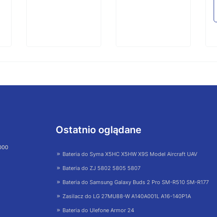
Ostatnio oglądane
 000
Bateria do Syma X5HC X5HW X9S Model Aircraft UAV
Bateria do ZJ 5802 5805 5807
Bateria do Samsung Galaxy Buds 2 Pro SM-R510 SM-R177
Zasilacz do LG 27MU88-W A140A001L A16-140P1A
Bateria do Ulefone Armor 24