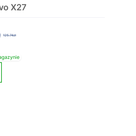
vo X27
ł
125.74zł
agazynie