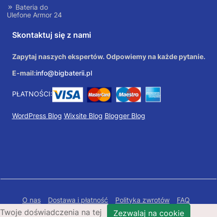
Bateria do
Ulefone Armor 24
Skontaktuj się z nami
Zapytaj naszych ekspertów. Odpowiemy na każde pytanie.
E-mail:
info@bigbaterii.pl
PŁATNOŚCI:
WordPress Blog
Wixsite Blog
Blogger Blog
O nas
Dostawa i płatność
Polityka zwrotów
FAQ
Twoje doświadczenia na tej
Polityka prywatności
Mapa Strony
Zezwalaj na cookie