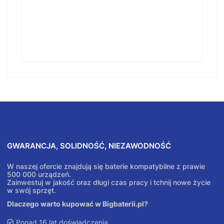
GWARANCJA, SOLIDNOŚĆ, NIEZAWODNOŚĆ
W naszej ofercie znajdują się baterie kompatybilne z prawie
500 000 urządzeń.
Zainwestuj w jakość oraz długi czas pracy i tchnij nowe życie
w swój sprzęt.
Dlaczego warto kupować w Bigbaterii.pl?
Ponad 16 lat doświadczenia