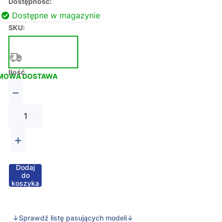
Dostępność:
Dostępne w magazynie
SKU:
Ilość
MOWA DOSTAWA
−
+
Dodaj
do
koszyka
↓Sprawdź listę pasujących modeli↓