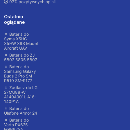
97% pozytywnych opinii
Ostatnio
oglądane
Bateria do
Syma X5HC
X5HW X9S Model
Aircraft UAV
Bateria do ZJ
5802 5805 5807
Bateria do
Samsung Galaxy
Buds 2 Pro SM-
R510 SM-R177
Zasilacz do LG
27MU88-W
A140A001L A16-
140P1A
Bateria do
Ulefone Armor 24
Bateria do
Varta PX625
MRB625A