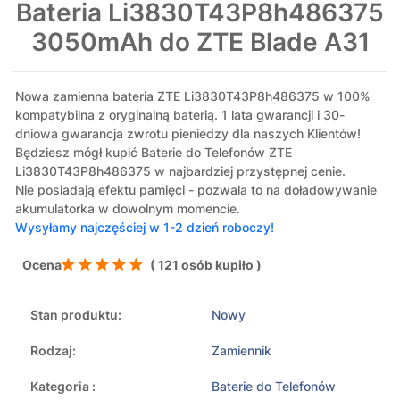
Bateria Li3830T43P8h486375
3050mAh do ZTE Blade A31
Nowa zamienna bateria ZTE Li3830T43P8h486375 w 100%
kompatybilna z oryginalną baterią. 1 lata gwarancji i 30-
dniowa gwarancja zwrotu pieniedzy dla naszych Klientów!
Będziesz mógł kupić Baterie do Telefonów ZTE
Li3830T43P8h486375 w najbardziej przystępnej cenie.
Nie posiadają efektu pamięci - pozwala to na doładowywanie
akumulatorka w dowolnym momencie.
Wysyłamy najczęściej w 1-2 dzień roboczy!
Ocena
( 121 osób kupiło )
Stan produktu:
Nowy
Rodzaj:
Zamiennik
Kategoria :
Baterie do Telefonów