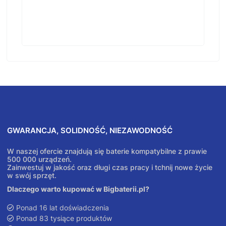
GWARANCJA, SOLIDNOŚĆ, NIEZAWODNOŚĆ
W naszej ofercie znajdują się baterie kompatybilne z prawie
500 000 urządzeń.
Zainwestuj w jakość oraz długi czas pracy i tchnij nowe życie
w swój sprzęt.
Dlaczego warto kupować w Bigbaterii.pl?
Ponad 16 lat doświadczenia
Ponad 83 tysiące produktów