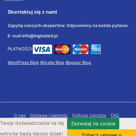
Skontaktuj się z nami
Zapytaj naszych ekspertów. Odpowiemy na każde pytanie.
E-mail:
info@bigbaterii.pl
PŁATNOŚCI:
WordPress Blog
Wixsite Blog
Blogger Blog
O nas
Dostawa i płatność
Polityka zwrotów
FAQ
Twoje doświadczenia na tej
Polityka prywatności
Mapa Strony
Zezwalaj na cookie
witrynie będą lepsze dzięki
Copyright © 2026 Bigbaterii.pl. Wszelkie prawa
Zobacz umowę o