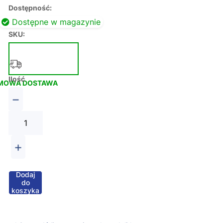
Dostępność:
Dostępne w magazynie
SKU:
Ilość
MOWA DOSTAWA
−
+
Dodaj
do
koszyka