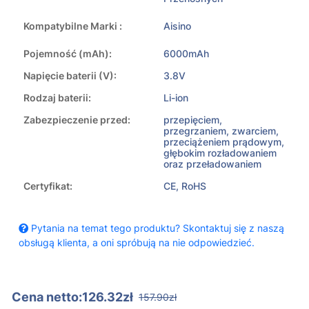
Kompatybilne Marki :
Aisino
Pojemność (mAh):
6000mAh
Napięcie baterii (V):
3.8V
Rodzaj baterii:
Li-ion
Zabezpieczenie przed:
przepięciem,
przegrzaniem, zwarciem,
przeciążeniem prądowym,
głębokim rozładowaniem
oraz przeładowaniem
Certyfikat:
CE, RoHS
Pytania na temat tego produktu? Skontaktuj się z naszą
obsługą klienta, a oni spróbują na nie odpowiedzieć.
Cena netto:126.32zł
157.90zł