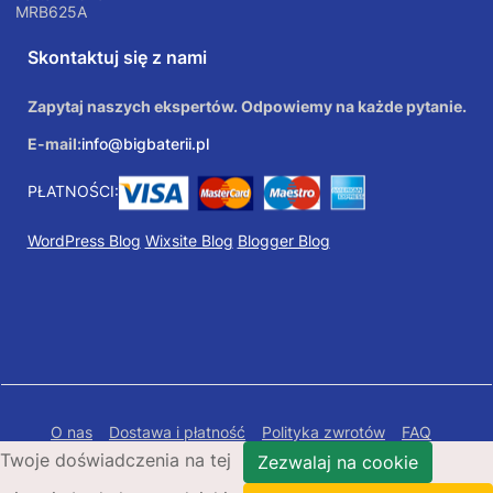
MRB625A
Skontaktuj się z nami
Zapytaj naszych ekspertów. Odpowiemy na każde pytanie.
E-mail:
info@bigbaterii.pl
PŁATNOŚCI:
WordPress Blog
Wixsite Blog
Blogger Blog
O nas
Dostawa i płatność
Polityka zwrotów
FAQ
Twoje doświadczenia na tej
Polityka prywatności
Mapa Strony
Zezwalaj na cookie