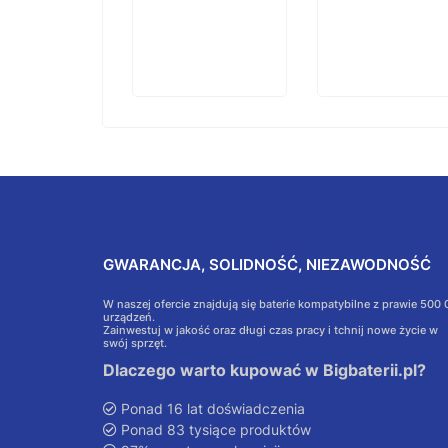
GWARANCJA, SOLIDNOŚĆ, NIEZAWODNOŚĆ
W naszej ofercie znajdują się baterie kompatybilne z prawie 500
urządzeń.
Zainwestuj w jakość oraz długi czas pracy i tchnij nowe życie w
swój sprzęt.
Dlaczego warto kupować w Bigbaterii.pl?
Ponad 16 lat doświadczenia
Ponad 83 tysiące produktów