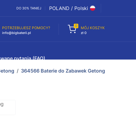
POLAND / Polski
DO 30% TANIEJ
0
POTRZEBUJESZ POMOCY?
MÓJ KOSZYK
info@bigbaterii.pl
zł 0
awane pytania (FAQ)
etong
364566 Baterie do Zabawek Getong