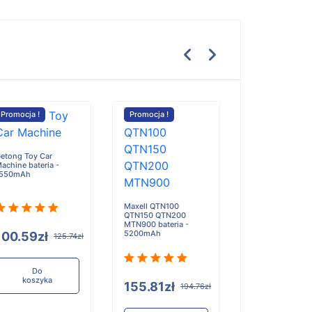
Promocja !
Promocja !
Promocja !
etong Toy Car
MFD W14500-7
achine bateria -
bateria - 750m
1550mAh
Maxell QTN100
QTN150 QTN200
MTN900 bateria -
5200mAh
100.59zł
126.32zł
125.74zł
Do
Do
koszyka
koszyka
155.81zł
194.76zł