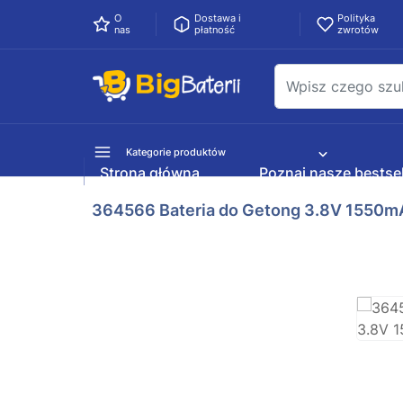
O
Dostawa i
Polityka
nas
płatność
zwrotów
Kategorie produktów
Strona główna
Poznaj nasze bestsel
364566 Bateria do Getong 3.8V 1550m