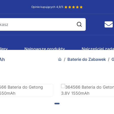
Opinie kupujących 4,9/5
lery
Najnowsze produkty
Najczęściej zad
Ah
Baterie do Zabawek
G