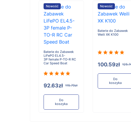
ość
Nowość
Nowość
Baterie do Zabawek
Weili XK K100
e do Zabawek
ox Tonie Box
Baterie do Zabawek
LiFePO EL4.5-
3P female P-TO-R RC
Car Speed Boat
100.59zł
125.7
84zł
121.05zł
Do
koszyka
92.63zł
115.79zł
Do
koszyka
Do
koszyka