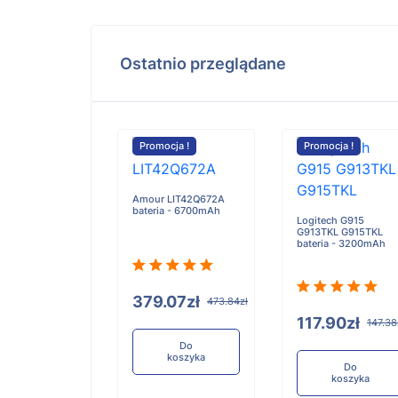
Ostatnio przeglądane
cja !
Promocja !
Promocja !
14500-750
Amour LIT42Q672A
a - 750mAh
bateria - 6700mAh
Logitech G915
G913TKL G915TKL
bateria - 3200mAh
.32zł
379.07zł
157.90zł
473.84zł
117.90zł
147.38
Do
Do
koszyka
koszyka
Do
koszyka