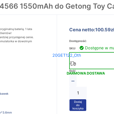
64566 1550mAh do Getong Toy C
Cena netto:100.59z
ginalną baterią. 1 lata
Klientów!
dziej przystępnej cenie.
Dostępność:
akumulatorka w dowolnym
Dostępne w m
SKU:
20GET122_Oth
Ilość
DARMOWA DOSTAWA
−
abawek
Dodaj
+
do
koszyka
*3.6mm