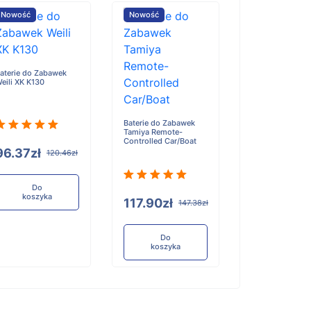
Nowość
Nowość
Nowość
aterie do Zabawek
Baterie do Zab
eili XK K130
B&T APC9K
Baterie do Zabawek
Tamiya Remote-
Controlled Car/Boat
96.37zł
126.32zł
120.46zł
Do
Do
koszyka
koszyka
117.90zł
147.38zł
Do
koszyka