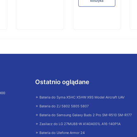
koszyka
Ostatnio oglądane
 000
Bateria do Syma X5HC X5HW X9S Model Aircraft UAV
Bateria do ZJ 5802 5805 5807
Bateria do Samsung Galaxy Buds 2 Pro SM-R510 SM-R177
Zasilacz do LG 27MU88-W A140A001L A16-140P1A
Bateria do Ulefone Armor 24