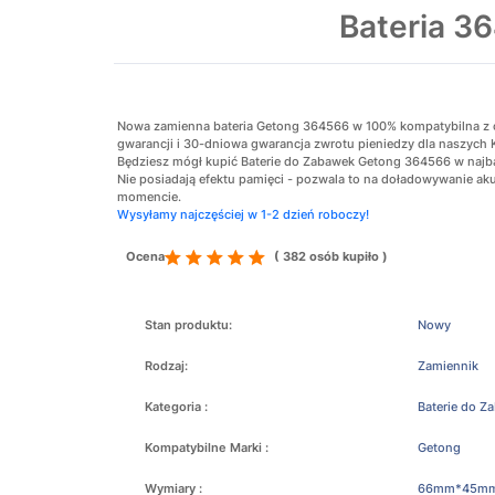
Bateria 3
Nowa zamienna bateria Getong 364566 w 100% kompatybilna z ory
gwarancji i 30-dniowa gwarancja zwrotu pieniedzy dla naszych 
Będziesz mógł kupić Baterie do Zabawek Getong 364566 w najbar
Nie posiadają efektu pamięci - pozwala to na doładowywanie 
momencie.
Wysyłamy najczęściej w 1-2 dzień roboczy!
Ocena
( 382 osób kupiło )
Stan produktu:
Nowy
Rodzaj:
Zamiennik
Kategoria :
Baterie do Z
Kompatybilne Marki :
Getong
Wymiary :
66mm*45mm