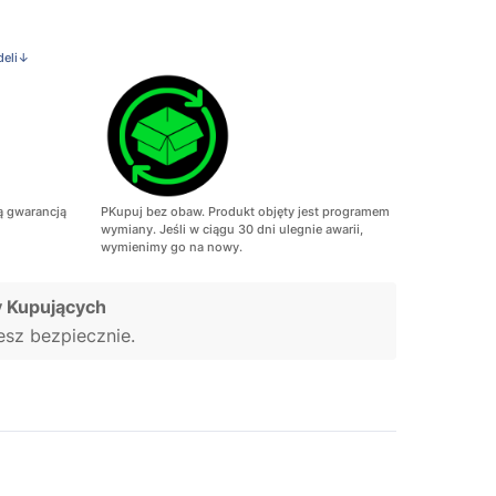
deli↓
ą gwarancją
PKupuj bez obaw. Produkt objęty jest programem
wymiany. Jeśli w ciągu 30 dni ulegnie awarii,
wymienimy go na nowy.
 Kupujących
jesz bezpiecznie.