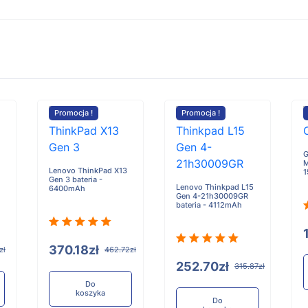
Promocja !
Promocja !
G
M
Lenovo ThinkPad X13
Gen 3 bateria -
Lenovo Thinkpad L15
6400mAh
Gen 4-21h30009GR
bateria - 4112mAh
370.18zł
zł
462.72zł
252.70zł
315.87zł
Do
koszyka
Do