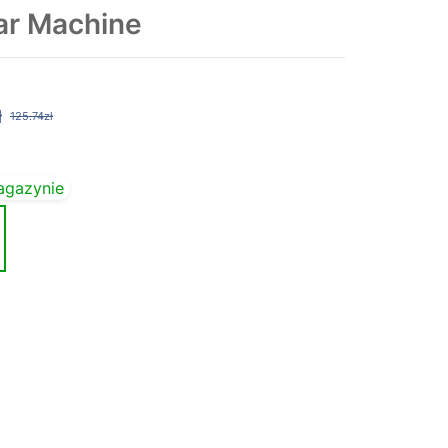
ar Machine
ł
125.74zł
agazynie