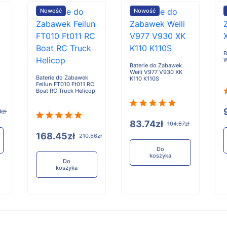
Nowość
Nowość
B
W
Baterie do Zabawek
Weili V977 V930 XK
Baterie do Zabawek
K110 K110S
Feilun FT010 Ft011 RC
Boat RC Truck Helicop
4zł
83.74zł
104.67zł
168.45zł
210.56zł
Do
koszyka
Do
koszyka