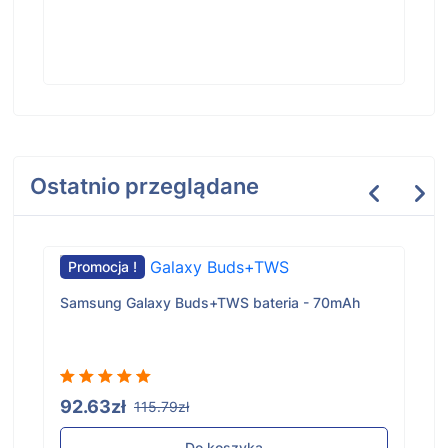
Ostatnio przeglądane
Promocja !
Samsung Galaxy Buds+TWS bateria - 70mAh
92.63zł
115.79zł
Do koszyka