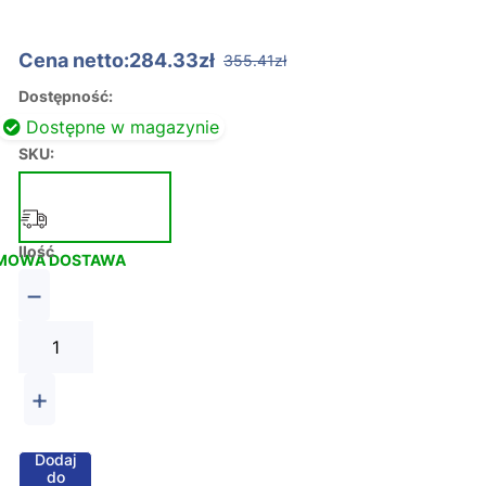
Cena netto:284.33zł
355.41zł
Dostępność:
Dostępne w magazynie
SKU:
Ilość
MOWA DOSTAWA
−
+
Dodaj
do