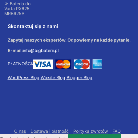
Bateria do
Varta PX625
MRB625A
Skontaktuj się z nami
Zapytaj naszych ekspertów. Odpowiemy na każde pytanie.
E-mail:
info@bigbaterii.pl
PŁATNOŚCI:
WordPress Blog
Wixsite Blog
Blogger Blog
O nas
Dostawa i płatność
Polityka zwrotów
FAQ