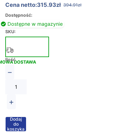
Cena netto:315.93zł
394.91zł
Dostępność:
Dostępne w magazynie
SKU:
Ilość
MOWA DOSTAWA
−
+
Dodaj
do
koszyka