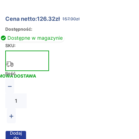
Cena netto:126.32zł
157.90zł
Dostępność:
Dostępne w magazynie
SKU:
Ilość
MOWA DOSTAWA
−
+
Dodaj
do