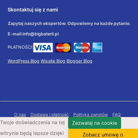
Skontaktuj się z nami
Zapytaj naszych ekspertów. Odpowiemy na każde pytanie.
E-mail:
info@bigbaterii.pl
PŁATNOŚCI:
WordPress Blog
Wixsite Blog
Blogger Blog
O nas
Dostawa i płatność
Polityka zwrotów
FAQ
Twoje doświadczenia na tej
Polityka prywatności
Mapa Strony
Zezwalaj na cookie
witrynie będą lepsze dzięki
Copyright © 2026 Bigbaterii.pl. Wszelkie prawa
Zobacz umowę o
zastrzeżone.