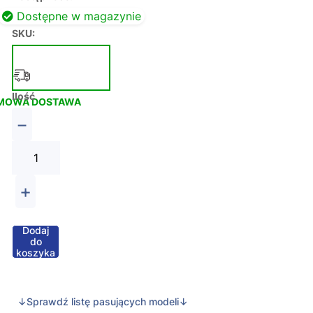
Dostępne w magazynie
SKU:
Ilość
MOWA DOSTAWA
−
+
Dodaj
do
koszyka
↓Sprawdź listę pasujących modeli↓