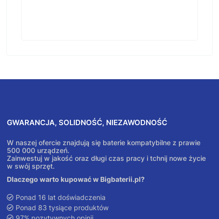
GWARANCJA, SOLIDNOŚĆ, NIEZAWODNOŚĆ
W naszej ofercie znajdują się baterie kompatybilne z prawie
500 000 urządzeń.
Zainwestuj w jakość oraz długi czas pracy i tchnij nowe życie
w swój sprzęt.
Dlaczego warto kupować w Bigbaterii.pl?
Ponad 16 lat doświadczenia
Ponad 83 tysiące produktów
97% pozytywnych opinii